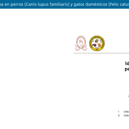
 en perros (Canis lupus familiaris) y gatos domésticos (Felis catus