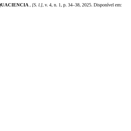
ca AQUACIENCIA
,
[S. l.]
, v. 4, n. 1, p. 34–38, 2025. Disponível em: