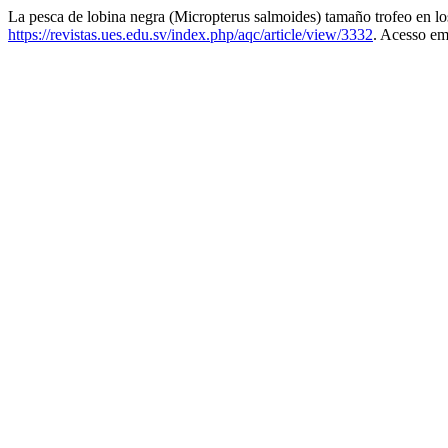
La pesca de lobina negra (Micropterus salmoides) tamaño trofeo en l
https://revistas.ues.edu.sv/index.php/aqc/article/view/3332
. Acesso em