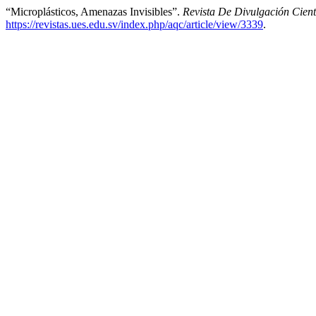
“Microplásticos, Amenazas Invisibles”.
Revista De Divulgación Ci
https://revistas.ues.edu.sv/index.php/aqc/article/view/3339
.