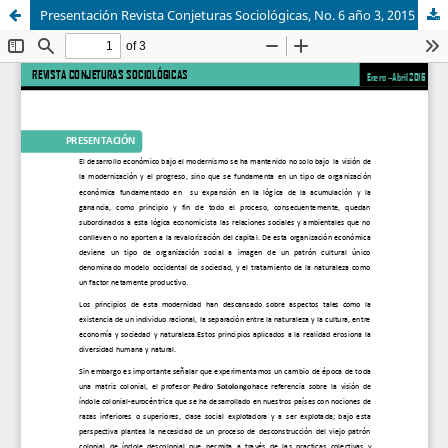
Presentación Revista Conjeturas Sociológicas, No. 6 año 3, 2015