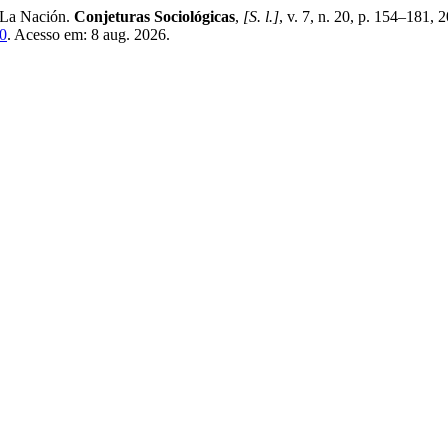
a La Nación.
Conjeturas Sociológicas
,
[S. l.]
, v. 7, n. 20, p. 154–181,
20
. Acesso em: 8 aug. 2026.