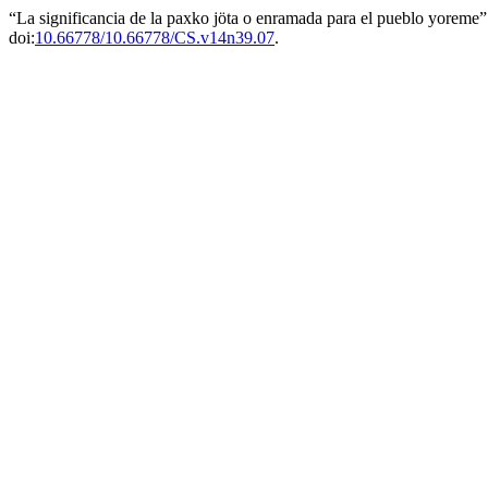
“La significancia de la paxko jöta o enramada para el pueblo yoreme
doi:
10.66778/10.66778/CS.v14n39.07
.