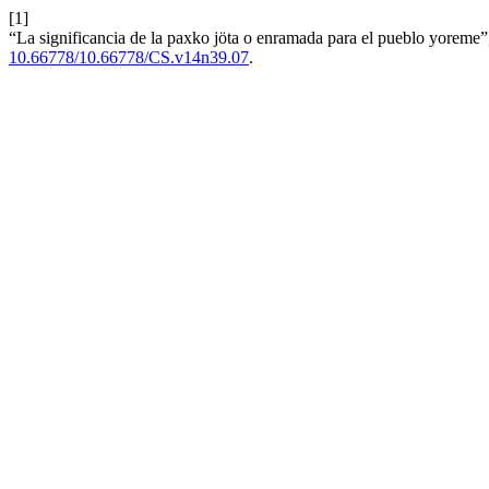
[1]
“La significancia de la paxko jöta o enramada para el pueblo yoreme
10.66778/10.66778/CS.v14n39.07
.