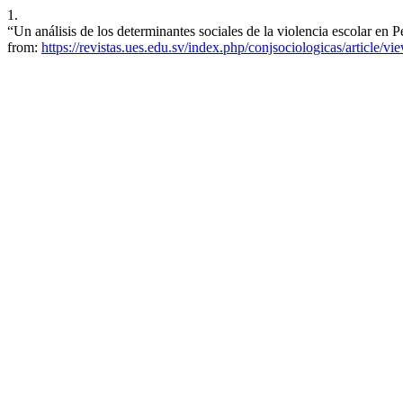
1.
“Un análisis de los determinantes sociales de la violencia escolar en
from:
https://revistas.ues.edu.sv/index.php/conjsociologicas/article/vi