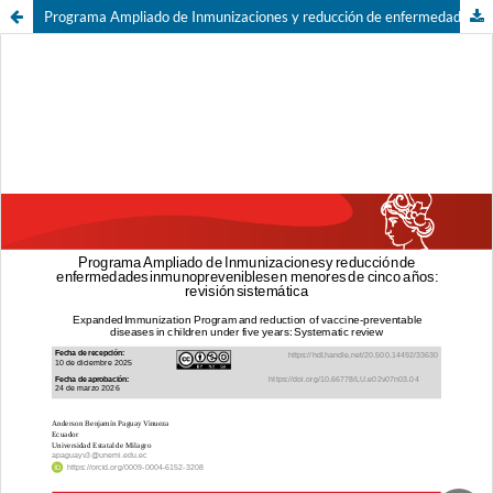
Programa Ampliado de Inmunizaciones y reducción de enfermedades inmunoprevenibles en menores de cinco años: revisión sistemática