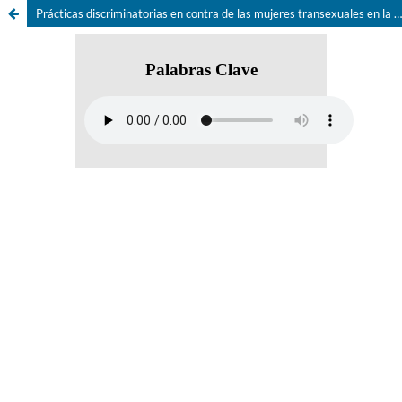
Prácticas discriminatorias en contra de las mujeres transexuales en la participación política salvadoreña