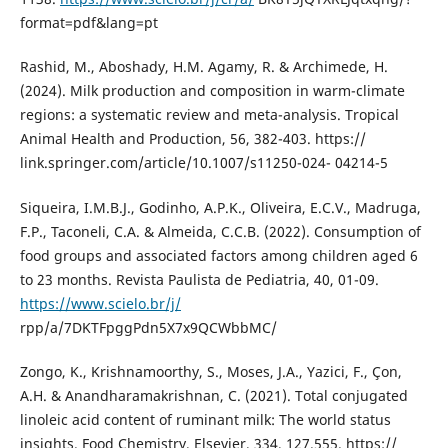
format=pdf&lang=pt
Rashid, M., Aboshady, H.M. Agamy, R. & Archimede, H.
(2024). Milk production and composition in warm-climate
regions: a systematic review and meta-analysis. Tropical
Animal Health and Production, 56, 382-403. https://
link.springer.com/article/10.1007/s11250-024- 04214-5
Siqueira, I.M.B.J., Godinho, A.P.K., Oliveira, E.C.V., Madruga,
F.P., Taconeli, C.A. & Almeida, C.C.B. (2022). Consumption of
food groups and associated factors among children aged 6
to 23 months. Revista Paulista de Pediatria, 40, 01-09.
https://www.scielo.br/j/
rpp/a/7DKTFpggPdn5X7x9QCWbbMC/
Zongo, K., Krishnamoorthy, S., Moses, J.A., Yazici, F., Çon,
A.H. & Anandharamakrishnan, C. (2021). Total conjugated
linoleic acid content of ruminant milk: The world status
insights. Food Chemistry, Elsevier, 334, 127.555. https://