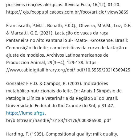
possíveis reações alérgicas. Revista Foco, 16(12), 01-20.
https:// ojs.focopublicacoes.com.br/foco/article/ view/3869
Franciscatti, P.M.L., Bonatti, F.K.Q., Oliveira, M.V.M., Luz, D.F.
& Marcatti, G.E. (2021). Lactação de vacas da raça
Pantaneira no Alto Pantanal Sul-¬Mato- ¬Grossense, Brasil:
Composição do leite, características da curva de lactação e
ajuste de modelos. Archivos Latinoamericanos de
Producción Animal, 29(3-¬4), 129-138. https:
//www.cabidigitallibrary.org/doi/ pdf/10.5555/20210369425
González F.H.D. & Campos, R. (2003). Indicadores
metabólico-nutricionais do leite. In: Anais I Simpósio de
Patologia Clínica e Veterinária da Região Sul do Brasil.
Universidade Federal do Rio Grande do Sul, p.31-47.
https://lume.ufrgs
.
br/bitstream/handle/10183/13176/000386500. pdf
Harding, F. (1995). Compositional quality: milk quality.