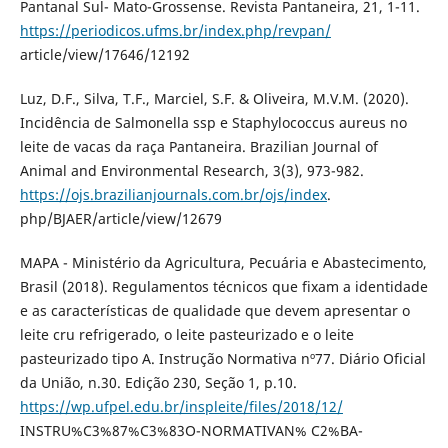
Pantanal Sul- Mato-Grossense. Revista Pantaneira, 21, 1-11.
https://periodicos.ufms.br/index.php/revpan/
article/view/17646/12192
Luz, D.F., Silva, T.F., Marciel, S.F. & Oliveira, M.V.M. (2020).
Incidência de Salmonella ssp e Staphylococcus aureus no
leite de vacas da raça Pantaneira. Brazilian Journal of
Animal and Environmental Research, 3(3), 973-982.
https://ojs.brazilianjournals.com.br/ojs/index
.
php/BJAER/article/view/12679
MAPA - Ministério da Agricultura, Pecuária e Abastecimento,
Brasil (2018). Regulamentos técnicos que fixam a identidade
e as características de qualidade que devem apresentar o
leite cru refrigerado, o leite pasteurizado e o leite
pasteurizado tipo A. Instrução Normativa nº77. Diário Oficial
da União, n.30. Edição 230, Seção 1, p.10.
https://wp.ufpel.edu.br/inspleite/files/2018/12/
INSTRU%C3%87%C3%83O-NORMATIVAN% C2%BA-