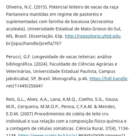
Oliveira, N.C. (2015). Potencial leiteiro de vacas da raça
Pantaneira mantidas em regime de pastoreio e
suplementadas com farinha de bocaiuva (Acrocomia
aculeata). Universidade Estadual de Mato Grosso do Sul,
MS, Brasil. Dissertação, 63p.
http://repositorio.ufgd.edu
.
br/jspui/handle/prefix/767
Perucci, G.F. Longevidade de vacas leiteiras: análise
bibliográfica. (2024). Faculdade de Ciências Agrárias e
Veterinárias, Universidade Estadual Paulista, Campus
Jaboticabal, SP, Brasil. Monografia, p.46.
https://hdl.handle
.
net/11449/256041
Reis, G.L., Alves, A.A., Lana, A.M.Q., Coelho, S.G., Souza,
M.R., Cerqueira, M.M.O.P., Penna, C.F.A.M. & Mendes,
E.D.M. (2007) Procedimentos de coleta de leite cru
individual e sua relação com a composição físico-química e
a contagem de células somáticas. Ciência Rural, 37(4), 1134-
1138.
https://www.scielo.br/j/cr/a/
BK8Y5jQYXRLJqtxqng/?