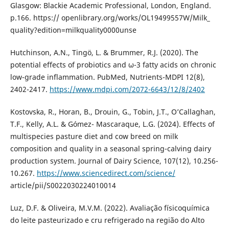
Glasgow: Blackie Academic Professional, London, England.
p.166. https:// openlibrary.org/works/OL19499557W/Milk_
quality?edition=milkquality0000unse
Hutchinson, A.N., Tingö, L. & Brummer, R.J. (2020). The
potential effects of probiotics and ω-3 fatty acids on chronic
low-grade inflammation. PubMed, Nutrients-MDPI 12(8),
2402-2417.
https://www.mdpi.com/2072-6643/12/8/2402
Kostovska, R., Horan, B., Drouin, G., Tobin, J.T., O’Callaghan,
T.F., Kelly, A.L. & Gómez- Mascaraque, L.G. (2024). Effects of
multispecies pasture diet and cow breed on milk
composition and quality in a seasonal spring-calving dairy
production system. Journal of Dairy Science, 107(12), 10.256-
10.267.
https://www.sciencedirect.com/science/
article/pii/S0022030224010014
Luz, D.F. & Oliveira, M.V.M. (2022). Avaliação físicoquímica
do leite pasteurizado e cru refrigerado na região do Alto