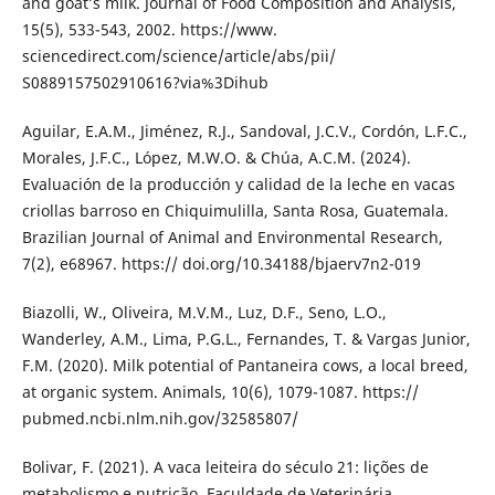
and goat’s milk. Journal of Food Composition and Analysis,
15(5), 533-543, 2002. https://www.
sciencedirect.com/science/article/abs/pii/
S0889157502910616?via%3Dihub
Aguilar, E.A.M., Jiménez, R.J., Sandoval, J.C.V., Cordón, L.F.C.,
Morales, J.F.C., López, M.W.O. & Chúa, A.C.M. (2024).
Evaluación de la producción y calidad de la leche en vacas
criollas barroso en Chiquimulilla, Santa Rosa, Guatemala.
Brazilian Journal of Animal and Environmental Research,
7(2), e68967. https:// doi.org/10.34188/bjaerv7n2-019
Biazolli, W., Oliveira, M.V.M., Luz, D.F., Seno, L.O.,
Wanderley, A.M., Lima, P.G.L., Fernandes, T. & Vargas Junior,
F.M. (2020). Milk potential of Pantaneira cows, a local breed,
at organic system. Animals, 10(6), 1079-1087. https://
pubmed.ncbi.nlm.nih.gov/32585807/
Bolivar, F. (2021). A vaca leiteira do século 21: lições de
metabolismo e nutrição. Faculdade de Veterinária