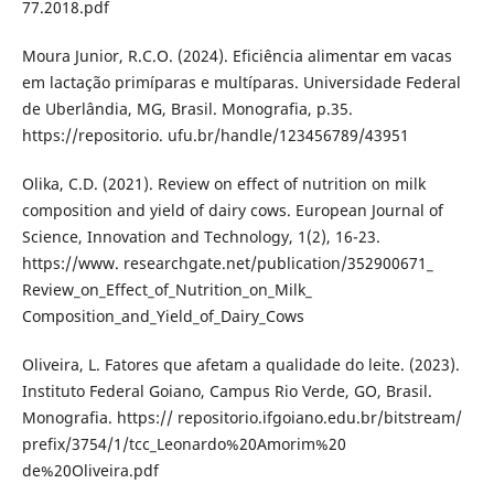
77.2018.pdf
Moura Junior, R.C.O. (2024). Eficiência alimentar em vacas
em lactação primíparas e multíparas. Universidade Federal
de Uberlândia, MG, Brasil. Monografia, p.35.
https://repositorio. ufu.br/handle/123456789/43951
Olika, C.D. (2021). Review on effect of nutrition on milk
composition and yield of dairy cows. European Journal of
Science, Innovation and Technology, 1(2), 16-23.
https://www. researchgate.net/publication/352900671_
Review_on_Effect_of_Nutrition_on_Milk_
Composition_and_Yield_of_Dairy_Cows
Oliveira, L. Fatores que afetam a qualidade do leite. (2023).
Instituto Federal Goiano, Campus Rio Verde, GO, Brasil.
Monografia. https:// repositorio.ifgoiano.edu.br/bitstream/
prefix/3754/1/tcc_Leonardo%20Amorim%20
de%20Oliveira.pdf