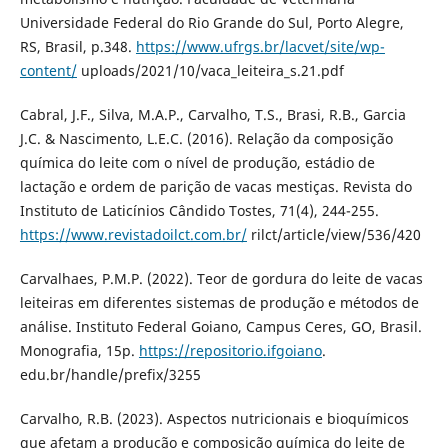
Universidade Federal do Rio Grande do Sul, Porto Alegre,
RS, Brasil, p.348.
https://www.ufrgs.br/lacvet/site/wp-
content/
uploads/2021/10/vaca_leiteira_s.21.pdf
Cabral, J.F., Silva, M.A.P., Carvalho, T.S., Brasi, R.B., Garcia
J.C. & Nascimento, L.E.C. (2016). Relação da composição
química do leite com o nível de produção, estádio de
lactação e ordem de parição de vacas mestiças. Revista do
Instituto de Laticínios Cândido Tostes, 71(4), 244-255.
https://www.revistadoilct.com.br/
rilct/article/view/536/420
Carvalhaes, P.M.P. (2022). Teor de gordura do leite de vacas
leiteiras em diferentes sistemas de produção e métodos de
análise. Instituto Federal Goiano, Campus Ceres, GO, Brasil.
Monografia, 15p.
https://repositorio.ifgoiano
.
edu.br/handle/prefix/3255
Carvalho, R.B. (2023). Aspectos nutricionais e bioquímicos
que afetam a produção e composição química do leite de