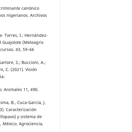
scriminante canónico
os nigerianos. Archivos
- Torres, I.; Hernández-
el Guajolote (Meleagris
cursos. 43, 59–66
Sartore, S.; Buccioni, A.;
i, C. (2021). Visión
ia:
o. Animales 11, 490.
sma, B., Cuca-García, J.
13). Caracterización
llopavo) y sistema de
, México. Agrociencia,