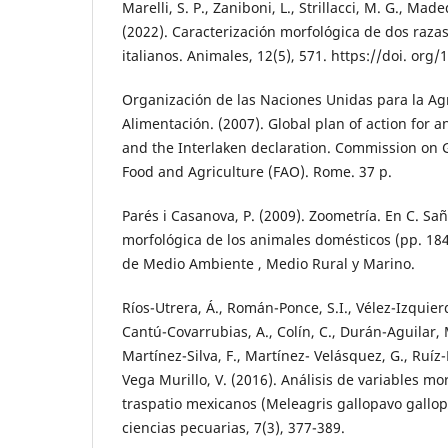
Marelli, S. P., Zaniboni, L., Strillacci, M. G., Mad
(2022). Caracterización morfológica de dos razas
italianos. Animales, 12(5), 571. https://doi. or
Organización de las Naciones Unidas para la Agr
Alimentación. (2007). Global plan of action for 
and the Interlaken declaration. Commission on 
Food and Agriculture (FAO). Rome. 37 p.
Parés i Casanova, P. (2009). Zoometría. En C. Sa
morfológica de los animales domésticos (pp. 184
de Medio Ambiente , Medio Rural y Marino.
Ríos-Utrera, Á., Román-Ponce, S.I., Vélez-Izquierd
Cantú-Covarrubias, A., Colín, C., Durán-Aguilar, 
Martínez-Silva, F., Martínez- Velásquez, G., Ruíz-
Vega Murillo, V. (2016). Análisis de variables m
traspatio mexicanos (Meleagris gallopavo gallop
ciencias pecuarias, 7(3), 377-389.