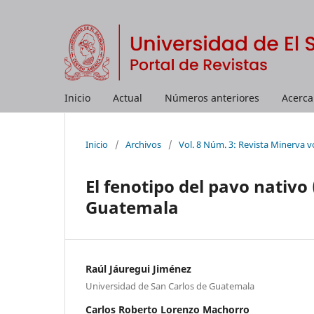
Inicio
Actual
Números anteriores
Acerc
Inicio
/
Archivos
/
Vol. 8 Núm. 3: Revista Minerva vo
El fenotipo del pavo nativo
Guatemala
Raúl Jáuregui Jiménez
Universidad de San Carlos de Guatemala
Carlos Roberto Lorenzo Machorro