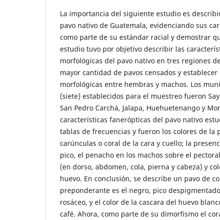
La importancia del siguiente estudio es describ
pavo nativo de Guatemala, evidenciando sus cara
como parte de su estándar racial y demostrar que
estudio tuvo por objetivo describir las caracterís
morfológicas del pavo nativo en tres regiones de
mayor cantidad de pavos censados y establecer 
morfológicas entre hembras y machos. Los mun
(siete) establecidos para el muestreo fueron Say
San Pedro Carchá, Jalapa, Huehuetenango y Mo
características fanerópticas del pavo nativo es
tablas de frecuencias y fueron los colores de la p
carúnculas o coral de la cara y cuello; la presenc
pico, el penacho en los machos sobre el pectoral
(en dorso, abdomen, cola, pierna y cabeza) y col
huevo. En conclusión, se describe un pavo de c
preponderante es el negro, pico despigmentado
rosáceo, y el color de la cascara del huevo bl
café. Ahora, como parte de su dimorfismo el cor