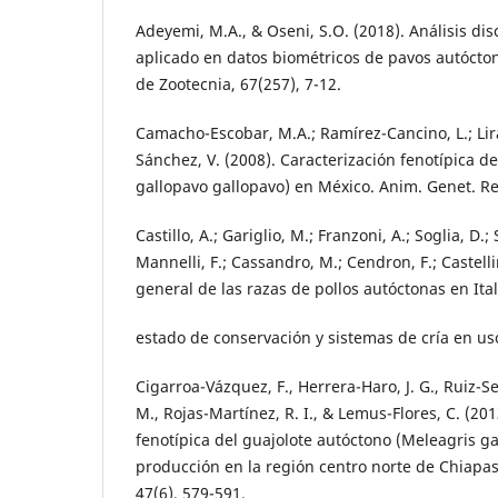
Adeyemi, M.A., & Oseni, S.O. (2018). Análisis di
aplicado en datos biométricos de pavos autócton
de Zootecnia, 67(257), 7-12.
Camacho-Escobar, M.A.; Ramírez-Cancino, L.; Lira
Sánchez, V. (2008). Caracterización fenotípica d
gallopavo gallopavo) en México. Anim. Genet. Re
Castillo, A.; Gariglio, M.; Franzoni, A.; Soglia, D.; 
Mannelli, F.; Cassandro, M.; Cendron, F.; Castellin
general de las razas de pollos autóctonas en Ital
estado de conservación y sistemas de cría en us
Cigarroa-Vázquez, F., Herrera-Haro, J. G., Ruiz-Se
M., Rojas-Martínez, R. I., & Lemus-Flores, C. (20
fenotípica del guajolote autóctono (Meleagris ga
producción en la región centro norte de Chiapas
47(6), 579-591.