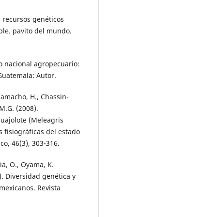
n recursos genéticos
ible. pavito del mundo.
so nacional agropecuario:
 Guatemala: Autor.
Camacho, H., Chassin-
M.G. (2008).
uajolote (Meleagris
 fisiográficas del estado
o, 46(3), 303-316.
ia, O., Oyama, K.
. Diversidad genética y
mexicanos. Revista