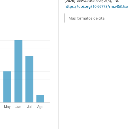
(2026).
Revista Minerva
,
8
(3), 1-8.
o
https://doi.org/10.66778/rm.v8i3.%e
Más formatos de cita