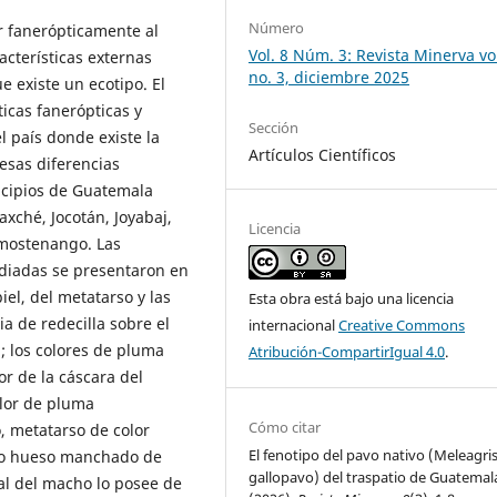
Número
ir fanerópticamente al
Vol. 8 Núm. 3: Revista Minerva vol
cterísticas externas
no. 3, diciembre 2025
 existe un ecotipo. El
ticas fanerópticas y
Sección
l país donde existe la
Artículos Científicos
esas diferencias
icipios de Guatemala
axché, Jocotán, Joyabaj,
Licencia
mostenango. Las
tudiadas se presentaron en
iel, del metatarso y las
Esta obra está bajo una licencia
ia de redecilla sobre el
internacional
Creative Commons
; los colores de pluma
Atribución-CompartirIgual 4.0
.
or de la cáscara del
olor de pluma
Cómo citar
, metatarso de color
El fenotipo del pavo nativo (Meleagri
anco hueso manchado de
gallopavo) del traspatio de Guatemal
al del macho lo posee de