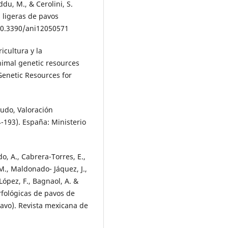
eddu, M., & Cerolini, S.
 ligeras de pavos
g/10.3390/ani12050571
icultura y la
animal genetic resources
Genetic Resources for
ñudo, Valoración
-193). España: Ministerio
o, A., Cabrera-Torres, E.,
M., Maldonado- Jáquez, J.,
López, F., Bagnaol, A. &
orfológicas de pavos de
avo). Revista mexicana de