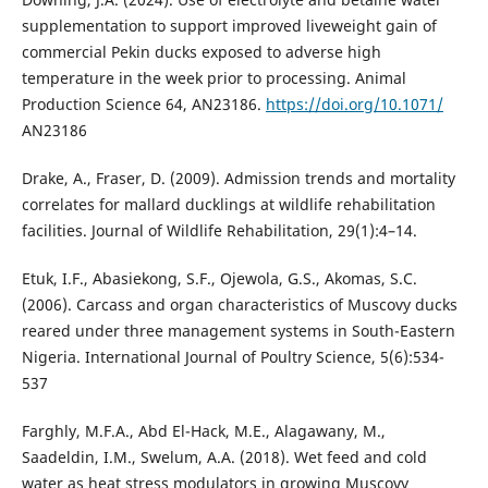
supplementation to support improved liveweight gain of
commercial Pekin ducks exposed to adverse high
temperature in the week prior to processing. Animal
Production Science 64, AN23186.
https://doi.org/10.1071/
AN23186
Drake, A., Fraser, D. (2009). Admission trends and mortality
correlates for mallard ducklings at wildlife rehabilitation
facilities. Journal of Wildlife Rehabilitation, 29(1):4–14.
Etuk, I.F., Abasiekong, S.F., Ojewola, G.S., Akomas, S.C.
(2006). Carcass and organ characteristics of Muscovy ducks
reared under three management systems in South-Eastern
Nigeria. International Journal of Poultry Science, 5(6):534-
537
Farghly, M.F.A., Abd El-Hack, M.E., Alagawany, M.,
Saadeldin, I.M., Swelum, A.A. (2018). Wet feed and cold
water as heat stress modulators in growing Muscovy