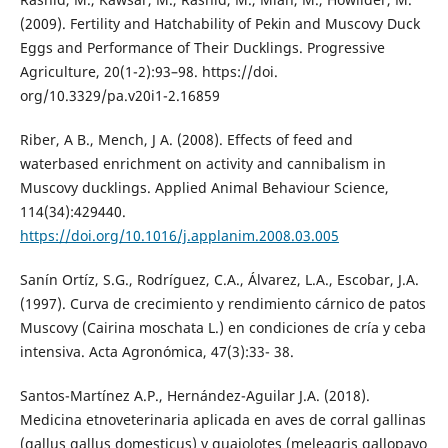
(2009). Fertility and Hatchability of Pekin and Muscovy Duck
Eggs and Performance of Their Ducklings. Progressive
Agriculture, 20(1-2):93–98. https://doi.
org/10.3329/pa.v20i1-2.16859
Riber, A B., Mench, J A. (2008). Effects of feed and
waterbased enrichment on activity and cannibalism in
Muscovy ducklings. Applied Animal Behaviour Science,
114(34):429440.
https://doi.org/10.1016/j.applanim.2008.03.005
Sanín Ortíz, S.G., Rodríguez, C.A., Álvarez, L.A., Escobar, J.A.
(1997). Curva de crecimiento y rendimiento cárnico de patos
Muscovy (Cairina moschata L.) en condiciones de cría y ceba
intensiva. Acta Agronómica, 47(3):33- 38.
Santos-Martínez A.P., Hernández-Aguilar J.A. (2018).
Medicina etnoveterinaria aplicada en aves de corral gallinas
(gallus gallus domesticus) y guajolotes (meleagris gallopavo