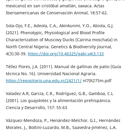
mexicano) en san cristóbal amatlán, oaxaca. Actas
Iberoamericanas de Conservación Animal, 18:57-62.
Sola-Ojo, F.E., Adeola, C.A., Akinkunmi, Y.O., Abiola, G.J.
(2021). Phenotypic, Physiological and Blood Profile
Characterization of Muscovy Ducks (Cairina moschata) in
North Central Nigeria. Genetics & Biodiversity Journal,
4(3):30-39.
https://doi.org/10.46325/gabj.v4i3.133
Téllez Flores, J.A. (2011). Manual de gallinas de patio (Guía
técnica No. 16). Universidad Nacional Agraria.
https://repositorio.una.edu.ni/2421/1/
nl70t275m.pdf
Valadez A.R, García, C.R., Rodríguez, G.B., Gamboa, C.L
(2001). Los guajolotes y la alimentación prehispánica.
Ciencia y Desarrollo, 157: 55-63
Vázquez-Mendoza, P., Henández-Melchor, G.I., Hernández
Morales. J., Bottini-Luzardo, M.B., Saavedra-Jiménez, L.A.