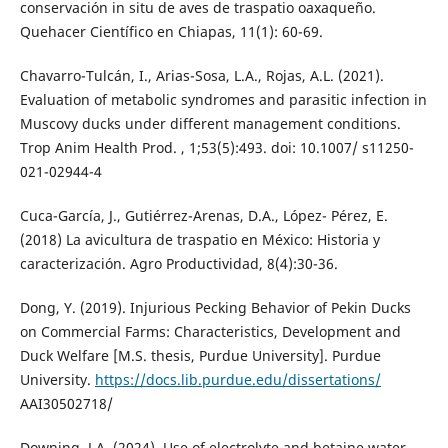
conservación in situ de aves de traspatio oaxaqueño.
Quehacer Científico en Chiapas, 11(1): 60-69.
Chavarro-Tulcán, I., Arias-Sosa, L.A., Rojas, A.L. (2021).
Evaluation of metabolic syndromes and parasitic infection in
Muscovy ducks under different management conditions.
Trop Anim Health Prod. , 1;53(5):493. doi: 10.1007/ s11250-
021-02944-4
Cuca-García, J., Gutiérrez-Arenas, D.A., López- Pérez, E.
(2018) La avicultura de traspatio en México: Historia y
caracterización. Agro Productividad, 8(4):30-36.
Dong, Y. (2019). Injurious Pecking Behavior of Pekin Ducks
on Commercial Farms: Characteristics, Development and
Duck Welfare [M.S. thesis, Purdue University]. Purdue
University.
https://docs.lib.purdue.edu/dissertations/
AAI30502718/
Downing, J.A. (2024). Use of electrolyte and betaine water