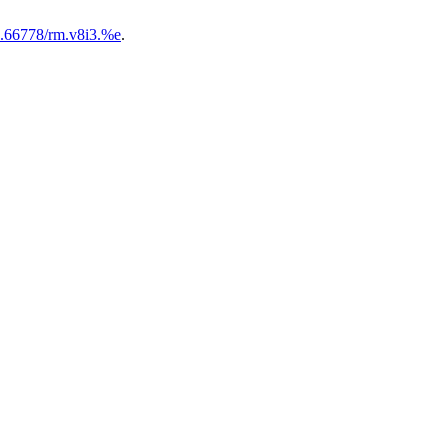
10.66778/rm.v8i3.%e
.