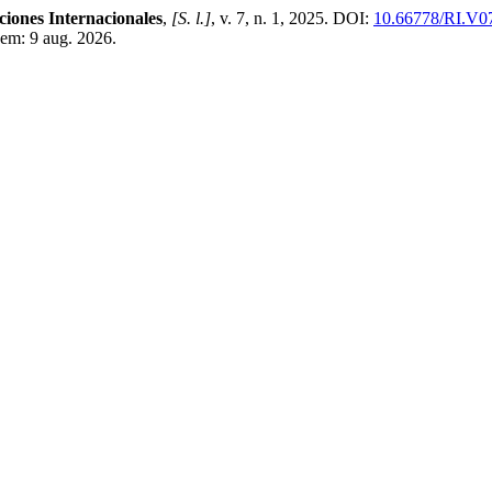
ciones Internacionales
,
[S. l.]
, v. 7, n. 1, 2025. DOI:
10.66778/RI.V0
 em: 9 aug. 2026.