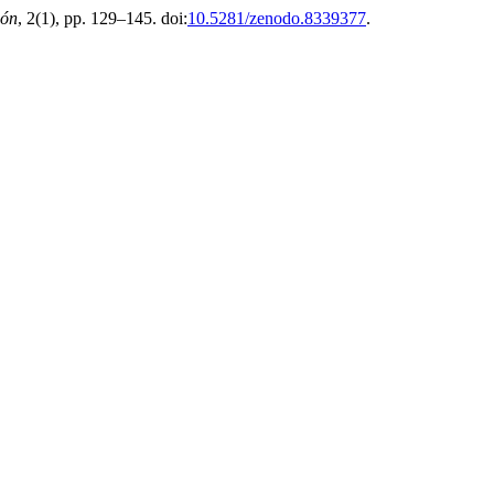
ión
, 2(1), pp. 129–145. doi:
10.5281/zenodo.8339377
.