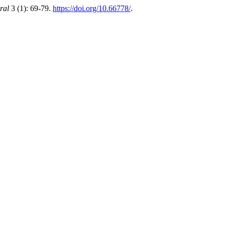
ral
3 (1): 69-79.
https://doi.org/10.66778/
.