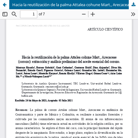
Hacia la reutilización de la palma Attalea cohune Mart., Arecaceae (corozo)