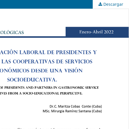
a
Descargar