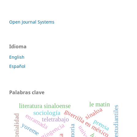
Open Journal Systems
Idioma
English
Español
Palabras clave
le matin
literatura sinaloense
sinaloa
guerrilla en méxico
sociología
enramada
colonialidad
teletrabajo
prensa
yoreme
contingencia
memoria