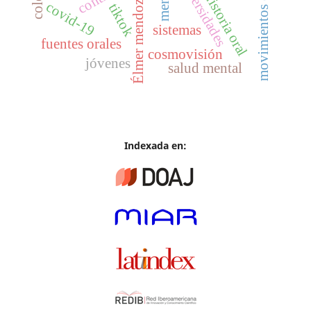
movimientos estudiantiles
universidades
historia oral
Élmer mendoza
covid-19
tiktok
sistemas
fuentes orales
cosmovisión
jóvenes
salud mental
Indexada en: