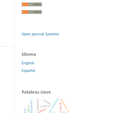
Open Journal Systems
Idioma
English
Español
Palabras clave
Élmer mendoza
guerrilla en méxico
prensa
memoria
covid-19
yoreme
teletrabajo