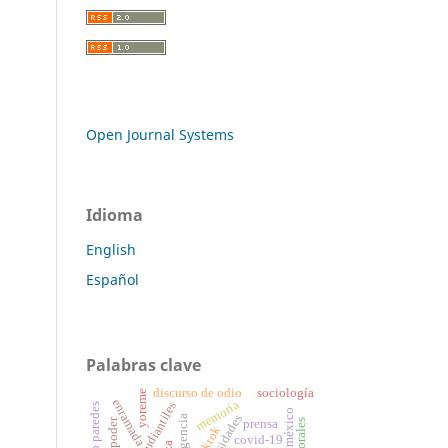
Open Journal Systems
Idioma
English
Español
Palabras clave
discurso de odio
sociología
yoreme
enramada
memoria
universidades
contingencia
biopoder
prensa
tiktok
covid-19