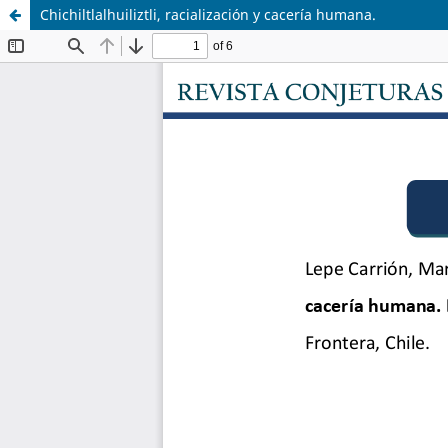
Chichiltlalhuiliztli, racialización y cacería humana.