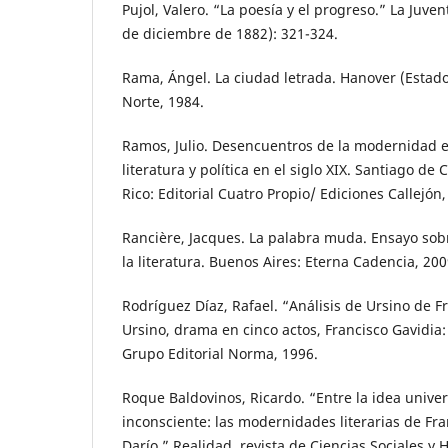
Pujol, Valero. “La poesía y el progreso.” La Juven
de diciembre de 1882): 321-324.
Rama, Ángel. La ciudad letrada. Hanover (Estado
Norte, 1984.
Ramos, Julio. Desencuentros de la modernidad e
literatura y política en el siglo XIX. Santiago de
Rico: Editorial Cuatro Propio/ Ediciones Callejón,
Rancière, Jacques. La palabra muda. Ensayo sobr
la literatura. Buenos Aires: Eterna Cadencia, 200
Rodríguez Díaz, Rafael. “Análisis de Ursino de F
Ursino, drama en cinco actos, Francisco Gavidia:
Grupo Editorial Norma, 1996.
Roque Baldovinos, Ricardo. “Entre la idea univers
inconsciente: las modernidades literarias de Fr
Darío.” Realidad, revista de Ciencias Sociales 