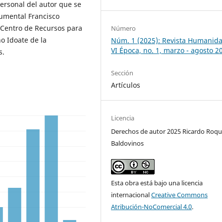
 personal del autor que se
umental Francisco
l Centro de Recursos para
Número
no Idoate de la
Núm. 1 (2025): Revista Humanid
VI Época, no. 1, marzo - agosto 2
s.
Sección
Artículos
Licencia
Derechos de autor 2025 Ricardo Roq
Baldovinos
Esta obra está bajo una licencia
internacional
Creative Commons
Atribución-NoComercial 4.0
.