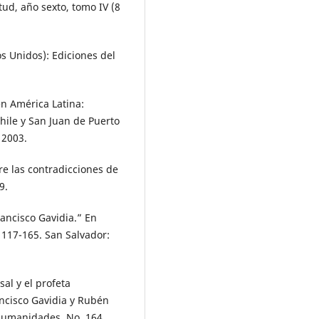
tud, año sexto, tomo IV (8
s Unidos): Ediciones del
n América Latina:
 Chile y San Juan de Puerto
 2003.
e las contradicciones de
9.
rancisco Gavidia.” En
 117-165. San Salvador:
al y el profeta
ancisco Gavidia y Rubén
y Humanidades, No. 164