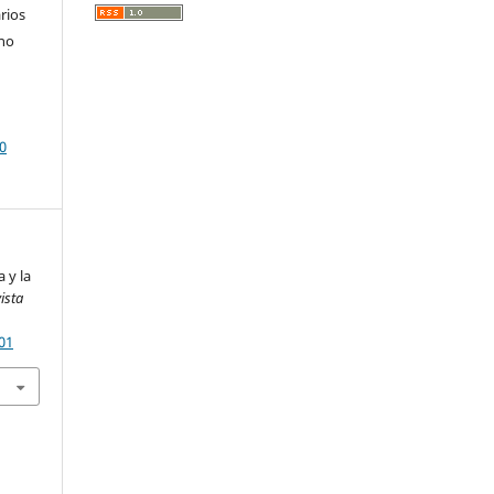
rios
 no
0
a y la
ista
01