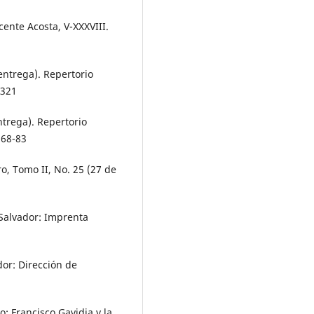
icente Acosta, V-XXXVIII.
entrega). Repertorio
-321
trega). Repertorio
 68-83
ro, Tomo II, No. 25 (27 de
 Salvador: Imprenta
dor: Dirección de
o: Francisco Gavidia y la