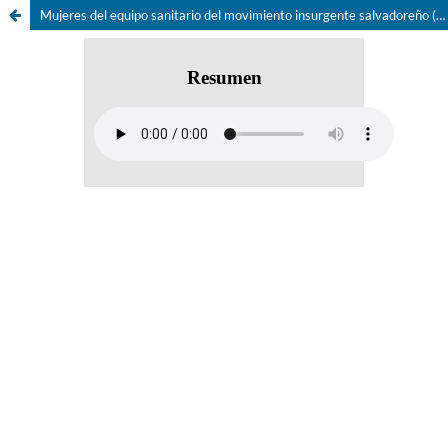
Mujeres del equipo sanitario del movimiento insurgente salvadoreño (1974-1992): vínculos afectivos, sexualidad y disciplina militar