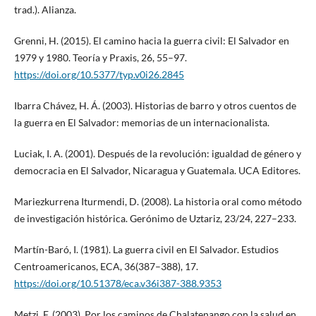
trad.). Alianza.
Grenni, H. (2015). El camino hacia la guerra civil: El Salvador en
1979 y 1980. Teoría y Praxis, 26, 55–97.
https://doi.org/10.5377/typ.v0i26.2845
Ibarra Chávez, H. Á. (2003). Historias de barro y otros cuentos de
la guerra en El Salvador: memorias de un internacionalista.
Luciak, I. A. (2001). Después de la revolución: igualdad de género y
democracia en El Salvador, Nicaragua y Guatemala. UCA Editores.
Mariezkurrena Iturmendi, D. (2008). La historia oral como método
de investigación histórica. Gerónimo de Uztariz, 23/24, 227–233.
Martín-Baró, I. (1981). La guerra civil en El Salvador. Estudios
Centroamericanos, ECA, 36(387–388), 17.
https://doi.org/10.51378/eca.v36i387-388.9353
Metzi, F. (2003). Por los caminos de Chalatenango con la salud en