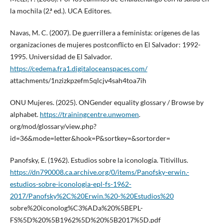
la mochila (2.ª ed.). UCA Editores.
Navas, M. C. (2007). De guerrillera a feminista: orígenes de las
organizaciones de mujeres postconflicto en El Salvador: 1992-
1995. Universidad de El Salvador.
https://cedema.fra1.digitaloceanspaces.com/
attachments/1nzizkpzefm5qlcjv4sah4toa7ih
ONU Mujeres. (2025). ONGender equality glossary / Browse by
alphabet.
https://trainingcentre.unwomen
.
org/mod/glossary/view.php?
id=36&mode=letter&hook=P&sortkey=&sortorder=
Panofsky, E. (1962). Estudios sobre la iconología. Titivillus.
https://dn790008.ca.archive.org/0/items/Panofsky-erwin.-
estudios-sobre-iconologia-epl-fs-1962-
2017/Panofsky%2C%20Erwin.%20-%20Estudios%20
sobre%20iconolog%C3%ADa%20%5BEPL-
FS%5D%20%5B1962%5D%20%5B2017%5D.pdf