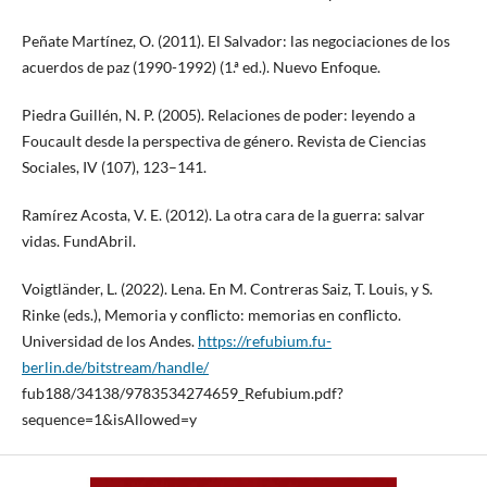
Peñate Martínez, O. (2011). El Salvador: las negociaciones de los
acuerdos de paz (1990-1992) (1.ª ed.). Nuevo Enfoque.
Piedra Guillén, N. P. (2005). Relaciones de poder: leyendo a
Foucault desde la perspectiva de género. Revista de Ciencias
Sociales, IV (107), 123–141.
Ramírez Acosta, V. E. (2012). La otra cara de la guerra: salvar
vidas. FundAbril.
Voigtländer, L. (2022). Lena. En M. Contreras Saiz, T. Louis, y S.
Rinke (eds.), Memoria y conflicto: memorias en conflicto.
Universidad de los Andes.
https://refubium.fu-
berlin.de/bitstream/handle/
fub188/34138/9783534274659_Refubium.pdf?
sequence=1&isAllowed=y