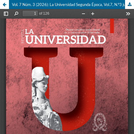
Vol. 7 Núm. 3 (2026): La Universidad Segunda Época, Vol.7, N.°3 julio-septiembre de 2026