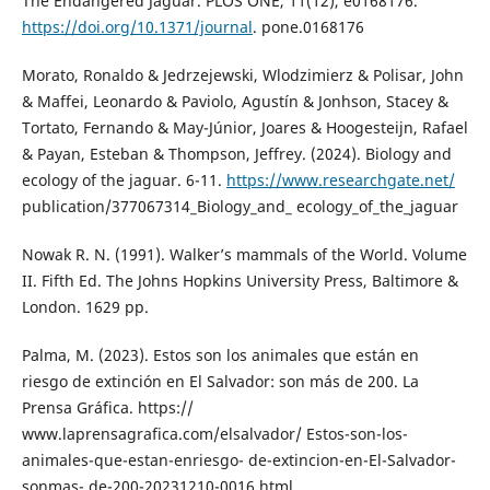
The Endangered Jaguar. PLOS ONE, 11(12), e0168176.
https://doi.org/10.1371/journal
. pone.0168176
Morato, Ronaldo & Jedrzejewski, Wlodzimierz & Polisar, John
& Maffei, Leonardo & Paviolo, Agustín & Jonhson, Stacey &
Tortato, Fernando & May-Júnior, Joares & Hoogesteijn, Rafael
& Payan, Esteban & Thompson, Jeffrey. (2024). Biology and
ecology of the jaguar. 6-11.
https://www.researchgate.net/
publication/377067314_Biology_and_ ecology_of_the_jaguar
Nowak R. N. (1991). Walker’s mammals of the World. Volume
II. Fifth Ed. The Johns Hopkins University Press, Baltimore &
London. 1629 pp.
Palma, M. (2023). Estos son los animales que están en
riesgo de extinción en El Salvador: son más de 200. La
Prensa Gráfica. https://
www.laprensagrafica.com/elsalvador/ Estos-son-los-
animales-que-estan-enriesgo- de-extincion-en-El-Salvador-
sonmas- de-200-20231210-0016.html