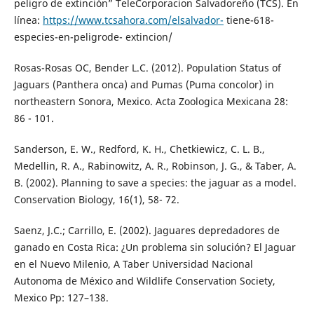
peligro de extinción” TeleCorporacion Salvadoreño (TCS). En
línea:
https://www.tcsahora.com/elsalvador-
tiene-618-
especies-en-peligrode- extincion/
Rosas-Rosas OC, Bender L.C. (2012). Population Status of
Jaguars (Panthera onca) and Pumas (Puma concolor) in
northeastern Sonora, Mexico. Acta Zoologica Mexicana 28:
86 - 101.
Sanderson, E. W., Redford, K. H., Chetkiewicz, C. L. B.,
Medellin, R. A., Rabinowitz, A. R., Robinson, J. G., & Taber, A.
B. (2002). Planning to save a species: the jaguar as a model.
Conservation Biology, 16(1), 58- 72.
Saenz, J.C.; Carrillo, E. (2002). Jaguares depredadores de
ganado en Costa Rica: ¿Un problema sin solución? El Jaguar
en el Nuevo Milenio, A Taber Universidad Nacional
Autonoma de México and Wildlife Conservation Society,
Mexico Pp: 127–138.