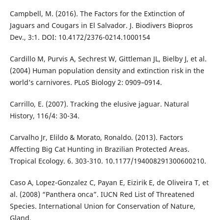
Campbell, M. (2016). The Factors for the Extinction of
Jaguars and Cougars in El Salvador. J. Biodivers Biopros
Dev., 3:1. DOI: 10.4172/2376-0214.1000154
Cardillo M, Purvis A, Sechrest W, Gittleman JL, Bielby J, et al.
(2004) Human population density and extinction risk in the
world’s carnivores. PLoS Biology 2: 0909–0914.
Carrillo, E. (2007). Tracking the elusive jaguar. Natural
History, 116/4: 30-34.
Carvalho Jr, Elildo & Morato, Ronaldo. (2013). Factors
Affecting Big Cat Hunting in Brazilian Protected Areas.
Tropical Ecology. 6. 303-310. 10.1177/194008291300600210.
Caso A, Lopez-Gonzalez C, Payan E, Eizirik E, de Oliveira T, et
al. (2008) “Panthera onca”. IUCN Red List of Threatened
Species. International Union for Conservation of Nature,
Gland.