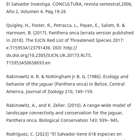
El Salvador Investiga. CONCULTURA, revista semestral,2006,
Año 2, Volumen 4. Pág.19-26
Quigley, H., Foster, R., Petracca, L., Payan, E., Salom, R. &
Harmsen, B. (2017). Panthera onca (errata version published
in 2018). The IUCN Red List of Threatened Species 2017:
e.T15953A123791436. DOI: http://
dx.doi.org/10.2305/IUCN.UK.20173.RLTS.
T15953A50658693.en
Rabinowitz A. R. & Nottingham Jr B. G. (1986). Ecology and
behavior of the jaguar (Panthera onca) in Belize, Central
America. Journal of Zoology 210, 149–159.
Rabinowitz, A., and K. Zeller. (2010). A range-wide model of
landscape connectivity and conservation for the jaguar,
Panthera onca. Biological Conservation 143: 939– 945.
Rodríguez, C. (2023) “El Salvador tiene 618 especies en