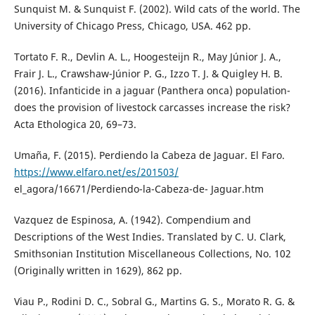
Sunquist M. & Sunquist F. (2002). Wild cats of the world. The
University of Chicago Press, Chicago, USA. 462 pp.
Tortato F. R., Devlin A. L., Hoogesteijn R., May Júnior J. A.,
Frair J. L., Crawshaw-Júnior P. G., Izzo T. J. & Quigley H. B.
(2016). Infanticide in a jaguar (Panthera onca) population-
does the provision of livestock carcasses increase the risk?
Acta Ethologica 20, 69–73.
Umaña, F. (2015). Perdiendo la Cabeza de Jaguar. El Faro.
https://www.elfaro.net/es/201503/
el_agora/16671/Perdiendo-la-Cabeza-de- Jaguar.htm
Vazquez de Espinosa, A. (1942). Compendium and
Descriptions of the West Indies. Translated by C. U. Clark,
Smithsonian Institution Miscellaneous Collections, No. 102
(Originally written in 1629), 862 pp.
Viau P., Rodini D. C., Sobral G., Martins G. S., Morato R. G. &