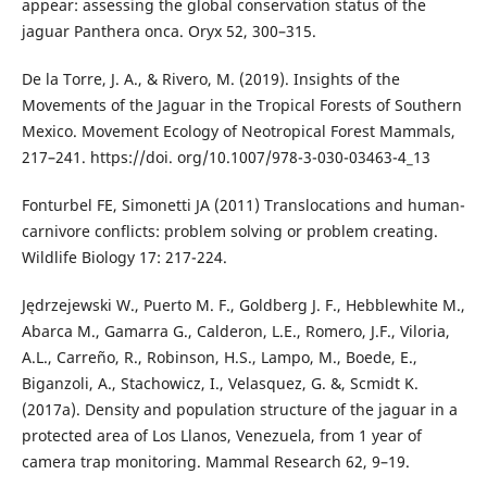
appear: assessing the global conservation status of the
jaguar Panthera onca. Oryx 52, 300–315.
De la Torre, J. A., & Rivero, M. (2019). Insights of the
Movements of the Jaguar in the Tropical Forests of Southern
Mexico. Movement Ecology of Neotropical Forest Mammals,
217–241. https://doi. org/10.1007/978-3-030-03463-4_13
Fonturbel FE, Simonetti JA (2011) Translocations and human-
carnivore conflicts: problem solving or problem creating.
Wildlife Biology 17: 217-224.
Jędrzejewski W., Puerto M. F., Goldberg J. F., Hebblewhite M.,
Abarca M., Gamarra G., Calderon, L.E., Romero, J.F., Viloria,
A.L., Carreño, R., Robinson, H.S., Lampo, M., Boede, E.,
Biganzoli, A., Stachowicz, I., Velasquez, G. &, Scmidt K.
(2017a). Density and population structure of the jaguar in a
protected area of Los Llanos, Venezuela, from 1 year of
camera trap monitoring. Mammal Research 62, 9–19.