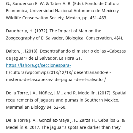
G., Sanderson E. W. & Taber A. B. (Eds). Fondo de Cultura
Economica, Universidad Nacional Autonoma de Mexico y
Wildlife Conservation Society, Mexico, pp. 451–463.
Daugherty, H. (1972). The Impact of Man on the
Zoogeography of El Salvador, Biological Conservation, 4(4).
Dalton, J. (2018). Desentrañando el misterio de las «Cabezas
de Jaguar» de El Salvador. La Hora GT.
https://lahora.gt/seccionespara-
ti/cultura/wpcomvip/2018/12/18/ desentranando-el-
misterio-de-lascabezas- de-jaguar-de-el-salvador/
De la Torre, J.A., Núñez, J.M., and R. Medellín. (2017). Spatial
requirements of jaguars and pumas in Southern Mexico.
Mammalian Biology 84: 52–60.
De la Torre J. A., González-Maya J. F., Zarza H., Ceballos G. &
Medellín R. 2017. The jaguar’s spots are darker than they