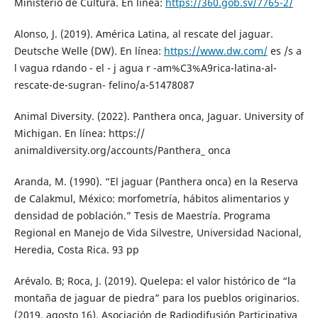
Ministerio de Cultura. En línea:
https://360.gob.sv/7765-2/
Alonso, J. (2019). América Latina, al rescate del jaguar.
Deutsche Welle (DW). En línea:
https://www.dw.com/
es /s a
l vagua rdando - el - j agua r -am%C3%A9rica-latina-al-
rescate-de-sugran- felino/a-51478087
Animal Diversity. (2022). Panthera onca, Jaguar. University of
Michigan. En línea: https://
animaldiversity.org/accounts/Panthera_ onca
Aranda, M. (1990). “El jaguar (Panthera onca) en la Reserva
de Calakmul, México: morfometría, hábitos alimentarios y
densidad de población.” Tesis de Maestría. Programa
Regional en Manejo de Vida Silvestre, Universidad Nacional,
Heredia, Costa Rica. 93 pp
Arévalo. B; Roca, J. (2019). Quelepa: el valor histórico de “la
montaña de jaguar de piedra” para los pueblos originarios.
(2019, agosto 16). Asociación de Radiodifusión Participativa