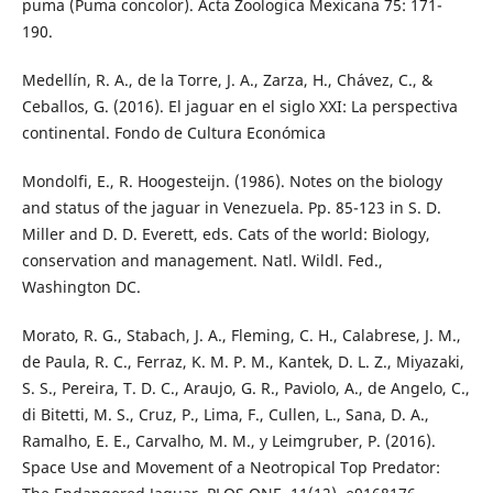
puma (Puma concolor). Acta Zoologica Mexicana 75: 171-
190.
Medellín, R. A., de la Torre, J. A., Zarza, H., Chávez, C., &
Ceballos, G. (2016). El jaguar en el siglo XXI: La perspectiva
continental. Fondo de Cultura Económica
Mondolfi, E., R. Hoogesteijn. (1986). Notes on the biology
and status of the jaguar in Venezuela. Pp. 85-123 in S. D.
Miller and D. D. Everett, eds. Cats of the world: Biology,
conservation and management. Natl. Wildl. Fed.,
Washington DC.
Morato, R. G., Stabach, J. A., Fleming, C. H., Calabrese, J. M.,
de Paula, R. C., Ferraz, K. M. P. M., Kantek, D. L. Z., Miyazaki,
S. S., Pereira, T. D. C., Araujo, G. R., Paviolo, A., de Angelo, C.,
di Bitetti, M. S., Cruz, P., Lima, F., Cullen, L., Sana, D. A.,
Ramalho, E. E., Carvalho, M. M., y Leimgruber, P. (2016).
Space Use and Movement of a Neotropical Top Predator: