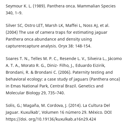
Seymour K. L. (1989). Panthera onca. Mammalian Species
340, 1–9.
Silver SC, Ostro LET, Marsh LK, Maffei L, Noss AJ, et al.
(2004) The use of camera traps for estimating jaguar
Panthera onca abundance and density using
capturerecapture analysis. Oryx 38: 148-154.
Soares T. N., Telles M. P. C., Resende L. V., Silveira L., Jácomo
A. T. A., Morato R. G., Diniz- Filho, J., Eduardo Eizirik,
Brondani, R. & Brondani C. (2006). Paternity testing and
behavioral ecology: a case study of jaguars (Panthera onca)
in Emas National Park, Central Brazil. Genetics and
Molecular Biology 29, 735–740.
Solis, G.; Magaña, M. Cordova, J. (2014). La Cultura Del
Jaguar. Kuxulkab’, Volumen 16 número 29. México. DOI
https://doi. org/10.19136/kuxulkab.a16n29.424