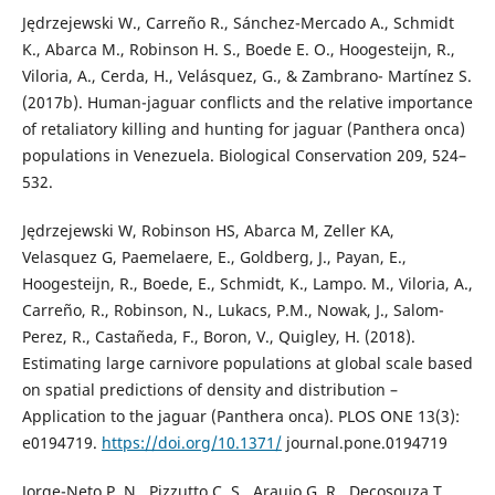
Jędrzejewski W., Carreño R., Sánchez-Mercado A., Schmidt
K., Abarca M., Robinson H. S., Boede E. O., Hoogesteijn, R.,
Viloria, A., Cerda, H., Velásquez, G., & Zambrano- Martínez S.
(2017b). Human-jaguar conflicts and the relative importance
of retaliatory killing and hunting for jaguar (Panthera onca)
populations in Venezuela. Biological Conservation 209, 524–
532.
Jędrzejewski W, Robinson HS, Abarca M, Zeller KA,
Velasquez G, Paemelaere, E., Goldberg, J., Payan, E.,
Hoogesteijn, R., Boede, E., Schmidt, K., Lampo. M., Viloria, A.,
Carreño, R., Robinson, N., Lukacs, P.M., Nowak, J., Salom-
Perez, R., Castañeda, F., Boron, V., Quigley, H. (2018).
Estimating large carnivore populations at global scale based
on spatial predictions of density and distribution –
Application to the jaguar (Panthera onca). PLOS ONE 13(3):
e0194719.
https://doi.org/10.1371/
journal.pone.0194719
Jorge-Neto P. N., Pizzutto C. S., Araujo G. R., Decosouza T.,