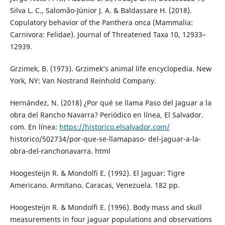
Silva L. C., Salomão-Júnior J. A. & Baldassare H. (2018).
Copulatory behavior of the Panthera onca (Mammalia:
Carnivora: Felidae). Journal of Threatened Taxa 10, 12933–
12939.
Grzimek, B. (1973). Grzimek’s animal life encyclopedia. New
York, NY: Van Nostrand Reinhold Company.
Hernández, N. (2018) ¿Por qué se llama Paso del Jaguar a la
obra del Rancho Navarra? Periódico en línea, El Salvador.
com. En línea:
https://historico.elsalvador.com/
historico/502734/por-que-se-llamapaso- del-jaguar-a-la-
obra-del-ranchonavarra. html
Hoogesteijn R. & Mondolfi E. (1992). El Jaguar: Tigre
Americano. Armitano. Caracas, Venezuela. 182 pp.
Hoogesteijn R. & Mondolfi E. (1996). Body mass and skull
measurements in four jaguar populations and observations