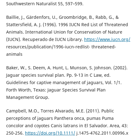
Southwestern Naturalist 55, 597–599.
Baillie, J., Gärdenfors, U., Groombridge, B., Rabb, G., &
Stattersfield, A. J. (1996). 1996 IUCN Red List of Threatened
Animals. International Union for Conservation of Nature
(IUCN). Recuperado de IUCN Library.
https://www.iucn.org/
resources/publication/1996-iucn-redlist- threatened-
animals
Baker, W., S. Deem, A. Hunt, L. Munson, S. Johnson. (2002).
Jaguar species survival plan. Pp. 9-13 in C Law, ed.
Guidelines for captive management of jaguars, Vol. 1/1.
Forth Worth, Texas: Jaguar Species Survival Plan
Management Group.
Campbell, M.O., Torres Alvarado, M.E. (2011). Public
perceptions of jaguars Panthera onca, pumas Puma
concolor and coyotes Canis latrans in El Salvador. Area, 43:
250-256.
https://doi.org/10.1111/
j.1475-4762.2011.00996.x