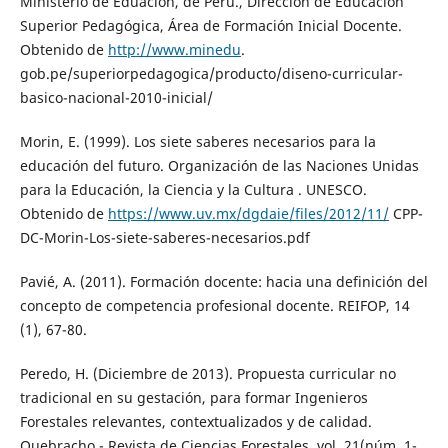
Ministerio de Eduación, de Perú., Dirección de Educación
Superior Pedagógica, Área de Formación Inicial Docente.
Obtenido de
http://www.minedu
.
gob.pe/superiorpedagogica/producto/diseno-curricular-
basico-nacional-2010-inicial/
Morin, E. (1999). Los siete saberes necesarios para la
educación del futuro. Organización de las Naciones Unidas
para la Educación, la Ciencia y la Cultura . UNESCO.
Obtenido de
https://www.uv.mx/dgdaie/files/2012/11/
CPP-
DC-Morin-Los-siete-saberes-necesarios.pdf
Pavié, A. (2011). Formación docente: hacia una definición del
concepto de competencia profesional docente. REIFOP, 14
(1), 67-80.
Peredo, H. (Diciembre de 2013). Propuesta curricular no
tradicional en su gestación, para formar Ingenieros
Forestales relevantes, contextualizados y de calidad.
Quebracho - Revista de Ciencias Forestales, vol. 21(núm. 1-