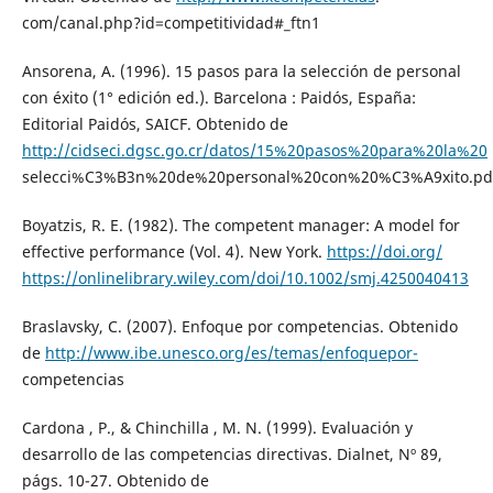
com/canal.php?id=competitividad#_ftn1
Ansorena, A. (1996). 15 pasos para la selección de personal
con éxito (1° edición ed.). Barcelona : Paidós, España:
Editorial Paidós, SAICF. Obtenido de
http://cidseci.dgsc.go.cr/datos/15%20pasos%20para%20la%20
selecci%C3%B3n%20de%20personal%20con%20%C3%A9xito.pd
Boyatzis, R. E. (1982). The competent manager: A model for
effective performance (Vol. 4). New York.
https://doi.org/
https://onlinelibrary.wiley.com/doi/10.1002/smj.4250040413
Braslavsky, C. (2007). Enfoque por competencias. Obtenido
de
http://www.ibe.unesco.org/es/temas/enfoquepor-
competencias
Cardona , P., & Chinchilla , M. N. (1999). Evaluación y
desarrollo de las competencias directivas. Dialnet, Nº 89,
págs. 10-27. Obtenido de