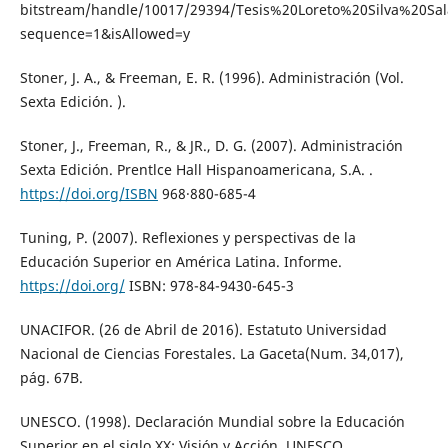
bitstream/handle/10017/29394/Tesis%20Loreto%20Silva%20Sal
sequence=1&isAllowed=y
Stoner, J. A., & Freeman, E. R. (1996). Administración (Vol.
Sexta Edición. ).
Stoner, J., Freeman, R., & JR., D. G. (2007). Administración
Sexta Edición. Prentlce Hall Hispanoamericana, S.A. .
https://doi.org/ISBN
968·880-685-4
Tuning, P. (2007). Reflexiones y perspectivas de la
Educación Superior en América Latina. Informe.
https://doi.org/
ISBN: 978-84-9430-645-3
UNACIFOR. (26 de Abril de 2016). Estatuto Universidad
Nacional de Ciencias Forestales. La Gaceta(Num. 34,017),
pág. 67B.
UNESCO. (1998). Declaración Mundial sobre la Educación
Superior en el siglo XX: Visión y Acción. UNESCO.