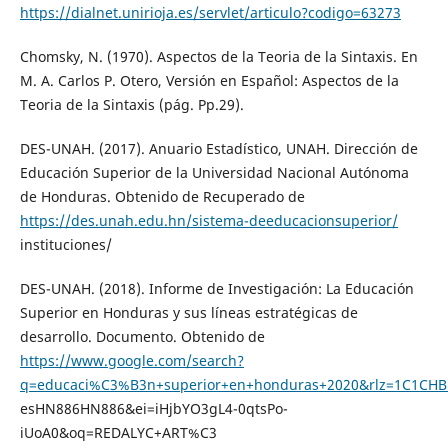
https://dialnet.unirioja.es/servlet/articulo?codigo=63273
Chomsky, N. (1970). Aspectos de la Teoria de la Sintaxis. En
M. A. Carlos P. Otero, Versión en Español: Aspectos de la
Teoria de la Sintaxis (pág. Pp.29).
DES-UNAH. (2017). Anuario Estadístico, UNAH. Dirección de
Educación Superior de la Universidad Nacional Autónoma
de Honduras. Obtenido de Recuperado de
https://des.unah.edu.hn/sistema-deeducacionsuperior/
instituciones/
DES-UNAH. (2018). Informe de Investigación: La Educación
Superior en Honduras y sus líneas estratégicas de
desarrollo. Documento. Obtenido de
https://www.google.com/search?
q=educaci%C3%B3n+superior+en+honduras+2020&rlz=1C1CHB
esHN886HN886&ei=iHjbYO3gL4-0qtsPo-
iUoA0&oq=REDALYC+ART%C3