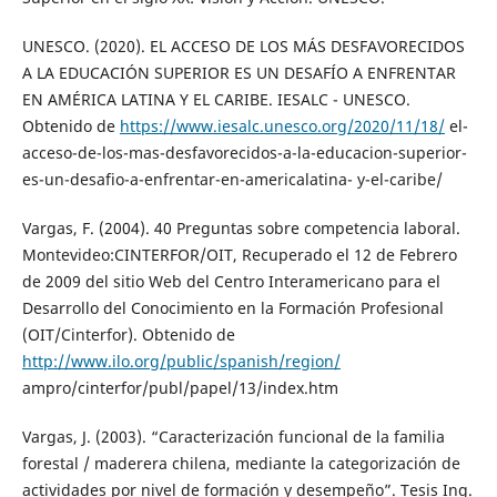
UNESCO. (2020). EL ACCESO DE LOS MÁS DESFAVORECIDOS
A LA EDUCACIÓN SUPERIOR ES UN DESAFÍO A ENFRENTAR
EN AMÉRICA LATINA Y EL CARIBE. IESALC - UNESCO.
Obtenido de
https://www.iesalc.unesco.org/2020/11/18/
el-
acceso-de-los-mas-desfavorecidos-a-la-educacion-superior-
es-un-desafio-a-enfrentar-en-americalatina- y-el-caribe/
Vargas, F. (2004). 40 Preguntas sobre competencia laboral.
Montevideo:CINTERFOR/OIT, Recuperado el 12 de Febrero
de 2009 del sitio Web del Centro Interamericano para el
Desarrollo del Conocimiento en la Formación Profesional
(OIT/Cinterfor). Obtenido de
http://www.ilo.org/public/spanish/region/
ampro/cinterfor/publ/papel/13/index.htm
Vargas, J. (2003). “Caracterización funcional de la familia
forestal / maderera chilena, mediante la categorización de
actividades por nivel de formación y desempeño”. Tesis Ing.