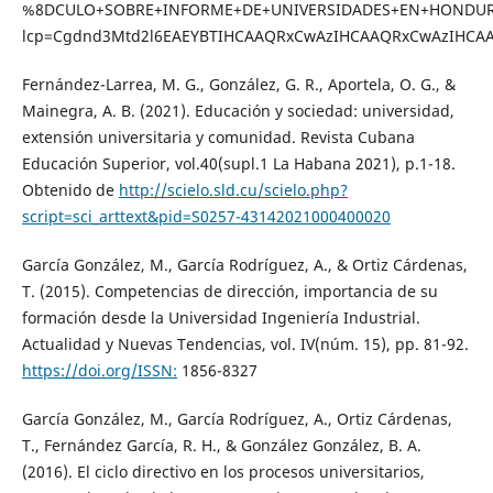
%8DCULO+SOBRE+INFORME+DE+UNIVERSIDADES+EN+HONDUR
lcp=Cgdnd3Mtd2l6EAEYBTIHCAAQRxCwAzIHCAAQRxCwAzIHCA
Fernández-Larrea, M. G., González, G. R., Aportela, O. G., &
Mainegra, A. B. (2021). Educación y sociedad: universidad,
extensión universitaria y comunidad. Revista Cubana
Educación Superior, vol.40(supl.1 La Habana 2021), p.1-18.
Obtenido de
http://scielo.sld.cu/scielo.php?
script=sci_arttext&pid=S0257-43142021000400020
García González, M., García Rodríguez, A., & Ortiz Cárdenas,
T. (2015). Competencias de dirección, importancia de su
formación desde la Universidad Ingeniería Industrial.
Actualidad y Nuevas Tendencias, vol. IV(núm. 15), pp. 81-92.
https://doi.org/ISSN:
1856-8327
García González, M., García Rodríguez, A., Ortiz Cárdenas,
T., Fernández García, R. H., & González González, B. A.
(2016). El ciclo directivo en los procesos universitarios,