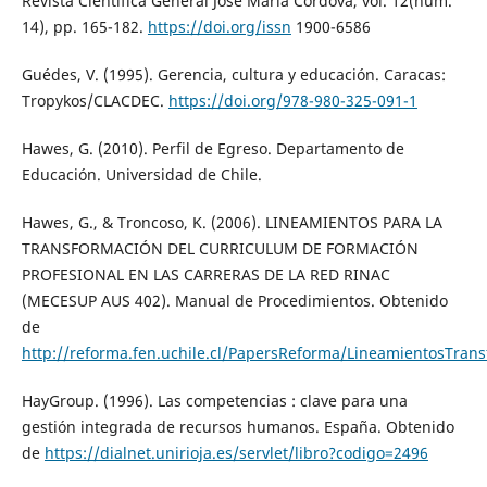
Revista Científica General José María Córdova, vol. 12(núm.
14), pp. 165-182.
https://doi.org/issn
1900-6586
Guédes, V. (1995). Gerencia, cultura y educación. Caracas:
Tropykos/CLACDEC.
https://doi.org/978-980-325-091-1
Hawes, G. (2010). Perfil de Egreso. Departamento de
Educación. Universidad de Chile.
Hawes, G., & Troncoso, K. (2006). LINEAMIENTOS PARA LA
TRANSFORMACIÓN DEL CURRICULUM DE FORMACIÓN
PROFESIONAL EN LAS CARRERAS DE LA RED RINAC
(MECESUP AUS 402). Manual de Procedimientos. Obtenido
de
http://reforma.fen.uchile.cl/PapersReforma/LineamientosTran
HayGroup. (1996). Las competencias : clave para una
gestión integrada de recursos humanos. España. Obtenido
de
https://dialnet.unirioja.es/servlet/libro?codigo=2496