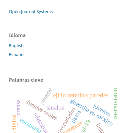
Open Journal Systems
Idioma
English
Español
Palabras clave
yoreme
cosmovisión
ejido zeferino paredes
guerrilla en méxico
fuentes orales
prensa
jóvenes
sinaloa
universidades
tiktok
teletrabajo
enramada
covid-19
sistemas