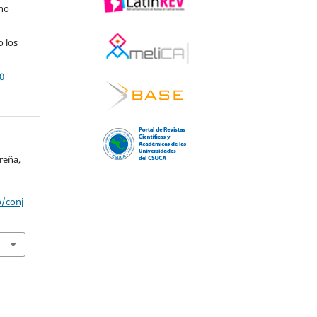
 no
o los
0
reña,
p/conj