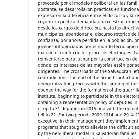
provocada por el modelo neoliberal en las famil
obstante, se desarrollaron prácticas en funcion
expresaron la diferencia entre el discurso y la r
coyuntura política demanda una reestructuració
desde los cargos de dirección, hasta las directi
municipales, abandonar el discurso retorico de 
confianza, por ahora perdida en la población, p
jóvenes influenciados por el mundo tecnológico
marcan el rumbo de los procesos electorales. La
reinventarse para luchar por la construcción de
donde los intereses de las mayorías estén por so
dirigentes. The crossroads of the Salvadoran lef
contradictions The end of the armed conflict a
democratization process with the signing of the
opened the way for the formation of the guerrilla
institute, beginning to participate in the electo
obtaining a representation policy of deputies in
of up to 31 deputies in 2015 and with the defeat
fell to 22. For two periods 2009-2014 and 2014-2
executive; in their management they implemente
programs that sought to alleviate the difficult 
by the neo-liberal model in Salvadoran families,