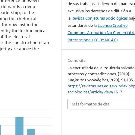
 difference between
de sus trabajos, cediendo de manera
ion demands a deep
exclusiva los derechos de difusión a
leadership, to the
la
Revista Conjeturas Sociológicas
baj
ing the rhetorical
for now lost in the
estándares de la
Licencia Creative
ed by the technological
Commons Atribución No Comercial 4.
f the electoral
Internacional (CC BY NC 4.0)
.
for the construction of an
jority are above the
Cómo citar
La encrucijada de la izquierda salvado
procesos y contradicciones. (2019).
Conjeturas Sociológicas
,
7
(20), 91-105.
https://revistas.ues.edu.sv/index.ph
sociologicas/article/view/1517
Más formatos de cita