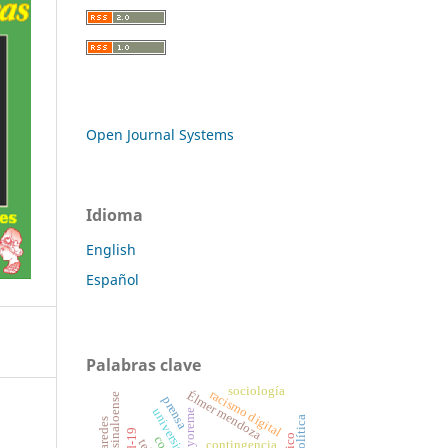
Open Journal Systems
Idioma
English
Español
Palabras clave
sociología
Élmer mendoza
racismo digital
literatura sinaloense
prensa
universidades
yoreme
biopolítica
contingencia