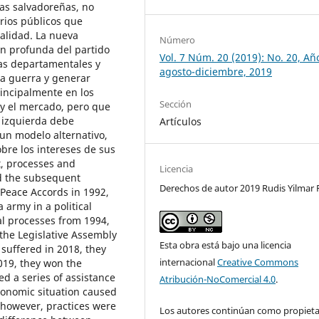
ias salvadoreñas, no
arios públicos que
ealidad. La nueva
Número
n profunda del partido
Vol. 7 Núm. 20 (2019): No. 20, Añ
vas departamentales y
agosto-diciembre, 2019
la guerra y generar
rincipalmente en los
Sección
 y el mercado, pero que
 izquierda debe
Artículos
 un modelo alternativo,
bre los intereses de sus
t, processes and
Licencia
nd the subsequent
Derechos de autor 2019 Rudis Yilmar 
 Peace Accords in 1992,
 army in a political
ral processes from 1994,
 the Legislative Assembly
Esta obra está bajo una licencia
 suffered in 2018, they
internacional
Creative Commons
019, they won the
d a series of assistance
Atribución-NoComercial 4.0
.
economic situation caused
 however, practices were
Los autores continúan como propieta