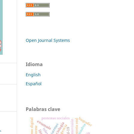
Open Journal Systems
Idioma
English
Español
Palabras clave
protestas sociales
biopoder
racismo digital
historia oral
cosmovisión
enramada
sociología
sistemas
sinaloa
contingencia
yoreme
,
covid-19