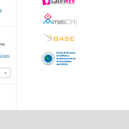
0
ras
p/conj