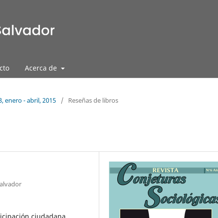
cto
Acerca de
, enero - abril, 2015
/
Reseñas de libros
Salvador
ticipación ciudadana