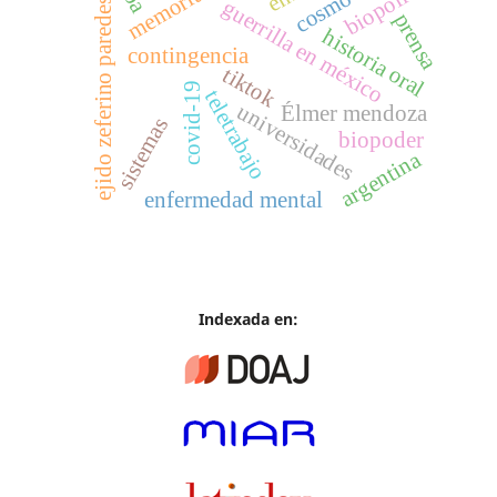
biopolítica
memoria
guerrilla en méxico
ejido zeferino paredes
prensa
historia oral
contingencia
tiktok
covid-19
teletrabajo
universidades
Élmer mendoza
sistemas
biopoder
argentina
enfermedad mental
Indexada en: