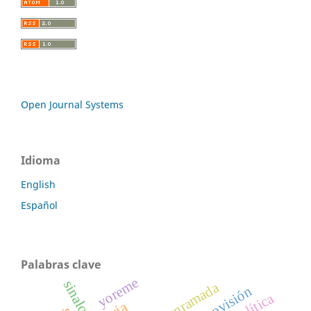
Open Journal Systems
Idioma
English
Español
Palabras clave
yoreme
sinaloa
enramada
cosmovisión