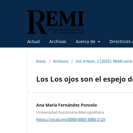
Actual
Archivos
Acerca de
Directrices 
Inicio
/
Archivos
/
Vol. 4 Núm. 2 (2025): REMI vol.4
Los Los ojos son el espejo d
Ana María Fernández Poncela
Universidad Autónoma Metropolitana
https://orcid.org/0000-0003-3080-212X