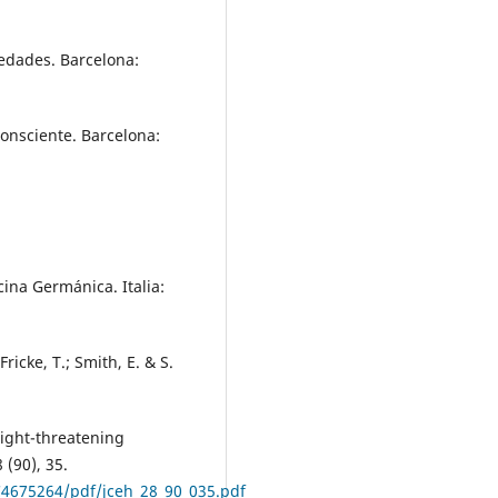
medades. Barcelona:
consciente. Barcelona:
ina Germánica. Italia:
ricke, T.; Smith, E. & S.
sight-threatening
(90), 35.
C4675264/pdf/jceh_28_90_035.pdf