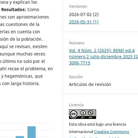
iona y explican los
Versiones
.
Resultados:
Como
2026-07-02 (2)
ones son aproximaciones
2026-05-31 (1)
as cuestiones de la
nerlas en cuenta con
isión de la población.
Número
quí se revisan, existen
Vol. 4 Núm. 2 (2025): REMI vol.4
, aunque muchas veces
número 2 julio-diciembre 2025 I
último no solo por el
3006-7715
ahí recae el problema, en
s y hegemónicas, que
Sección
con larga historia.
Articulos de revisión
Licencia
Esta obra está bajo una licencia
internacional
Creative Commons