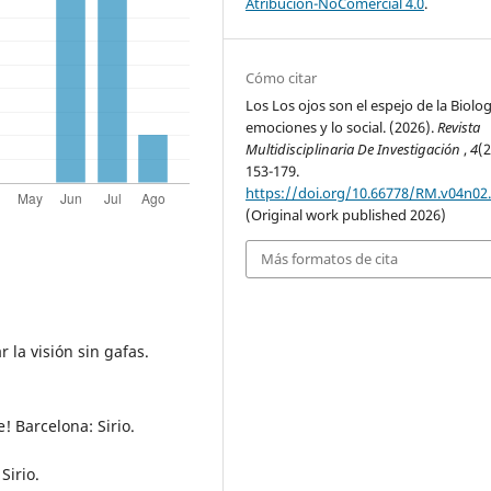
Atribución-NoComercial 4.0
.
Cómo citar
Los Los ojos son el espejo de la Biologí
emociones y lo social. (2026).
Revista
Multidisciplinaria De Investigación
,
4
(2
153-179.
https://doi.org/10.66778/RM.v04n02
(Original work published 2026)
Más formatos de cita
 la visión sin gafas.
! Barcelona: Sirio.
Sirio.