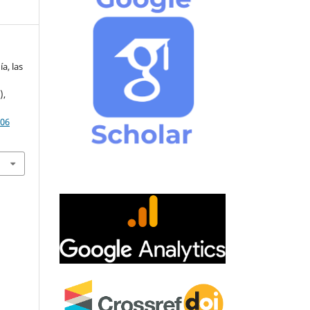
a, las
),
.06