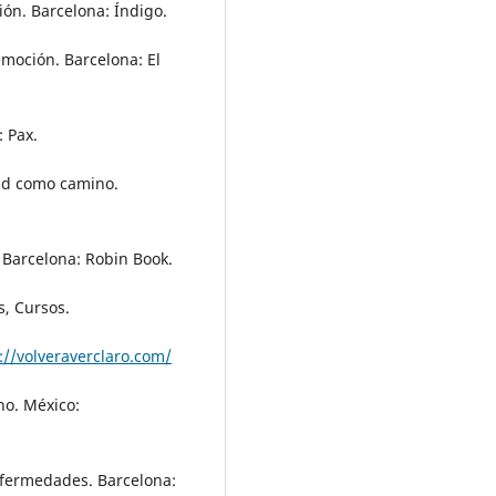
ión. Barcelona: Índigo.
emoción. Barcelona: El
: Pax.
dad como camino.
 Barcelona: Robin Book.
s, Cursos.
://volveraverclaro.com/
no. México:
enfermedades. Barcelona: