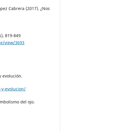
López Cabrera (2017). ¿Nos
), 819-849
le/view/3693
y evolución.
-y-evolucion/
simbolismo del ojo.