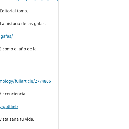
Editorial tomo.
a historia de las gafas.
-gafas/
20 como el año de la
ology/fullarticle/2774806
de conciencia.
y-gottlieb
vista sana tu vida.