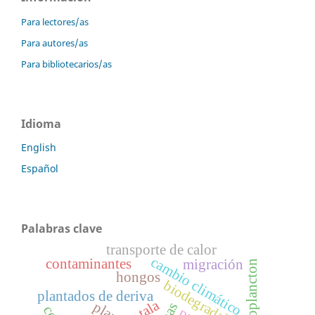
Para lectores/as
Para autores/as
Para bibliotecarios/as
Idioma
English
Español
Palabras clave
transporte de calor
cambio climático
contaminantes
migración
zooplancton
hongos
biodegradable
plantados de deriva
tala