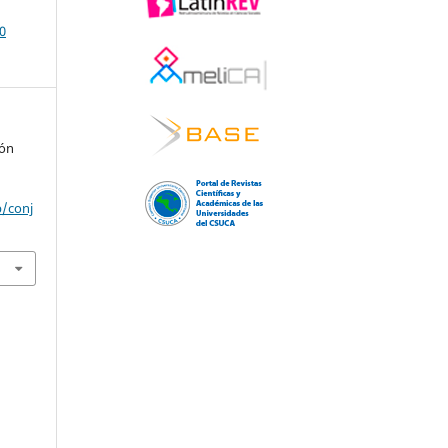
0
ión
p/conj