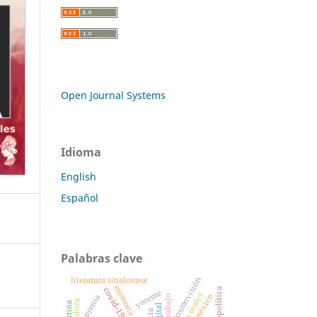
Open Journal Systems
Idioma
English
Español
Palabras clave
cosmovisión
literatura sinaloense
memoria
covid-19
biopolítica
yoreme
fuentes orales
prensa
teletrabajo