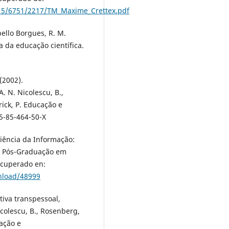
215/6751/2217/TM_Maxime_Crettex.pdf
bello Borgues, R. M.
a da educação científica.
(2002).
. N. Nicolescu, B.,
rick, P. Educação e
5-85-464-50-X
Ciência da Informação:
e Pós-Graduação em
Recuperado en:
wnload/48999
tiva transpessoal,
icolescu, B., Rosenberg,
cação e