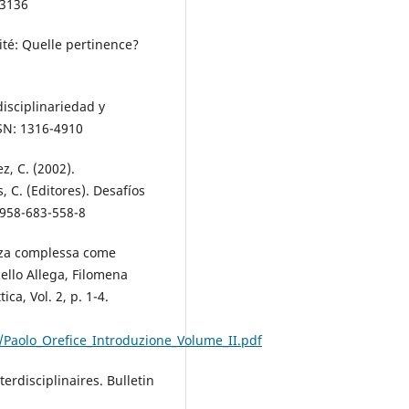
.3136
rité: Quelle pertinence?
disciplinariedad y
SSN: 1316-4910
z, C. (2002).
 C. (Editores). Desafíos
: 958-683-558-8
enza complessa come
cello Allega, Filomena
ca, Vol. 2, p. 1-4.
/Paolo_Orefice_Introduzione_Volume_II.pdf
terdisciplinaires. Bulletin