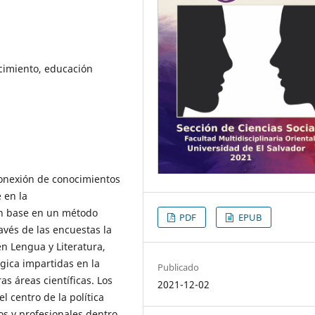
ocimiento, educación
conexión de conocimientos
 en la
con base en un método
PDF
EPUB
avés de las encuestas la
en Lengua y Literatura,
gica impartidas en la
Publicado
s áreas científicas. Los
2021-12-02
l centro de la política
os y profesionales dentro