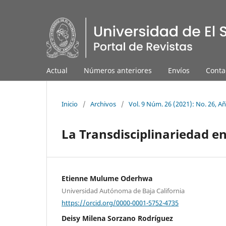
Actual
Números anteriores
Envíos
Conta
Inicio
/
Archivos
/
Vol. 9 Núm. 26 (2021): No. 26, A
La Transdisciplinariedad en
Etienne Mulume Oderhwa
Universidad Autónoma de Baja California
https://orcid.org/0000-0001-5752-4735
Deisy Milena Sorzano Rodríguez