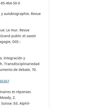
5-85-464-50-X
n y autobiographie. Revue
ique: Le mur. Revue
 Grand public et savoir
agogie, DOI :
so, Integración y
. Th. Transdisciplinariedad
cumento de debate, 70.
136367
linaires et réponses
; Moody, Z.
 Suisse: Ed. Alphil-