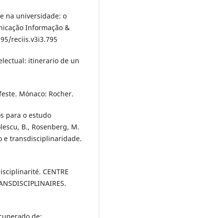
de na universidade: o
unicação Informação &
95/reciis.v3i3.795
ectual: itinerario de un
ifeste. Mónaco: Rocher.
s para o estudo
olescu, B., Rosenberg, M.
o e transdisciplinaridade.
disciplinarité. CENTRE
ANSDISCIPLINAIRES.
ecuperado de: