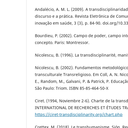
Andalécio, A. M. L. (2009). A transdisciplinarida
discurso e a prática. Revista Eletrônica de Com
inovação em saúde, 3 (3), p. 84-90. doi.org/10.33
Bourdieu, P. (2002). Campo de poder, campo intel
concepto. Paris: Montressor.
Nicolescu, B. (1996). La transdisciplinarité, man
Nicolescu, B. (2002). Fundamentos metodológico
transculturale Transreligioso. Em Coll, A. N. Nic
E., Random, M., Galvani, P. & Patrick, P. Educaçã
São Paulo: Triom. ISBN 85-85-464-50-X
Ciret. (1994, Noviembre 2-6). Charte de la trans
INTERNATIONAL DE RECHERCHES ET ÉTUDES TR
https://ciret-transdisciplinarity.org/chart.php
Crettex, M. (2018). Le transhumanisme. Sión. R