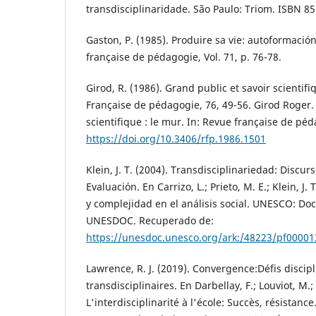
transdisciplinaridade. São Paulo: Triom. ISBN 8
Gaston, P. (1985). Produire sa vie: autoformació
française de pédagogie, Vol. 71, p. 76-78.
Girod, R. (1986). Grand public et savoir scientif
Française de pédagogie, 76, 49-56. Girod Roger.
scientifique : le mur. In: Revue française de péd
https://doi.org/10.3406/rfp.1986.1501
Klein, J. T. (2004). Transdisciplinariedad: Discur
Evaluación. En Carrizo, L.; Prieto, M. E.; Klein, J
y complejidad en el análisis social. UNESCO: Do
UNESDOC. Recuperado de:
https://unesdoc.unesco.org/ark:/48223/pf0000
Lawrence, R. J. (2019). Convergence:Défis discip
transdisciplinaires. En Darbellay, F.; Louviot, M.
L'interdisciplinarité à l'école: Succès, résistance.