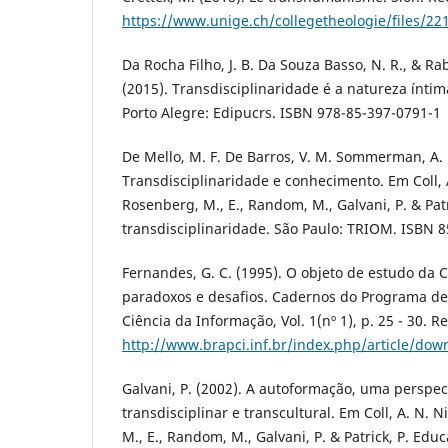
https://www.unige.ch/collegetheologie/files/2
Da Rocha Filho, J. B. Da Souza Basso, N. R., & Ra
(2015). Transdisciplinaridade é a natureza íntim
Porto Alegre: Edipucrs. ISBN 978-85-397-0791-1
De Mello, M. F. De Barros, V. M. Sommerman, A. 
Transdisciplinaridade e conhecimento. Em Coll, A
Rosenberg, M., E., Random, M., Galvani, P. & Pat
transdisciplinaridade. São Paulo: TRIOM. ISBN 8
Fernandes, G. C. (1995). O objeto de estudo da 
paradoxos e desafios. Cadernos do Programa d
Ciência da Informação, Vol. 1(nº 1), p. 25 - 30. 
http://www.brapci.inf.br/index.php/article/do
Galvani, P. (2002). A autoformação, uma perspec
transdisciplinar e transcultural. Em Coll, A. N. N
M., E., Random, M., Galvani, P. & Patrick, P. Edu