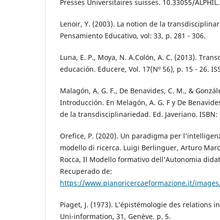
Presses Universitaires suisses. 10.33055/ALPHIL
Lenoir, Y. (2003). La notion de la transdisciplina
Pensamiento Educativo, vol: 33, p. 281 - 306.
Luna, E. P., Moya, N. A.Colón, A. C. (2013). Trans
educación. Educere, Vol. 17(Nº 56), p. 15 - 26. I
Malagón, A. G. F., De Benavides, C. M., & Gonzále
Introducción. En Melagón, A. G. F y De Benavides,
de la transdisciplinariedad. Ed. Javeriano. ISBN
Orefice, P. (2020). Un paradigma per l’intellig
modello di ricerca. Luigi Berlinguer, Arturo Mar
Rocca, Il Modello formativo dell’Autonomia didatti
Recuperado de:
https://www.pianoricercaeformazione.it/images
Piaget, J. (1973). L’épistémologie des relations in
Uni-information, 31, Genève. p. 5.