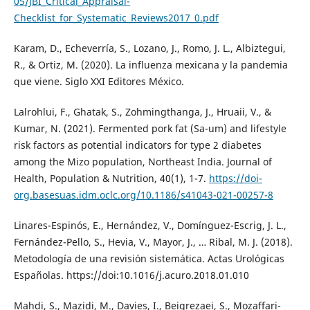
05/JBI_Critical_Appraisal-
Checklist_for_Systematic_Reviews2017_0.pdf
Karam, D., Echeverría, S., Lozano, J., Romo, J. L., Albiztegui,
R., & Ortiz, M. (2020). La influenza mexicana y la pandemia
que viene. Siglo XXI Editores México.
Lalrohlui, F., Ghatak, S., Zohmingthanga, J., Hruaii, V., &
Kumar, N. (2021). Fermented pork fat (Sa-um) and lifestyle
risk factors as potential indicators for type 2 diabetes
among the Mizo population, Northeast India. Journal of
Health, Population & Nutrition, 40(1), 1-7.
https://doi-
org.basesuas.idm.oclc.org/10.1186/s41043-021-00257-8
Linares-Espinós, E., Hernández, V., Domínguez-Escrig, J. L.,
Fernández-Pello, S., Hevia, V., Mayor, J., … Ribal, M. J. (2018).
Metodología de una revisión sistemática. Actas Urológicas
Españolas. https://doi:10.1016/j.acuro.2018.01.010
Mahdi, S., Mazidi, M., Davies, I., Beigrezaei, S., Mozaffari-