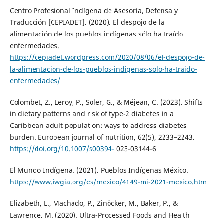
Centro Profesional Indígena de Asesoría, Defensa y
Traducción [CEPIADET]. (2020). El despojo de la
alimentación de los pueblos indígenas sólo ha traído
enfermedades.
https://cepiadet.wordpress.com/2020/08/06/el-despojo-de-
la-alimentacion-de-los-pueblos-indigenas-solo-ha-traido-
enfermedades/
Colombet, Z., Leroy, P., Soler, G., & Méjean, C. (2023). Shifts
in dietary patterns and risk of type-2 diabetes in a
Caribbean adult population: ways to address diabetes
burden. European journal of nutrition, 62(5), 2233–2243.
https://doi.org/10.1007/s00394-
023-03144-6
El Mundo Indígena. (2021). Pueblos Indígenas México.
https://www.iwgia.org/es/mexico/4149-mi-2021-mexico.htm
Elizabeth, L., Machado, P., Zinöcker, M., Baker, P., &
Lawrence, M. (2020). Ultra-Processed Foods and Health