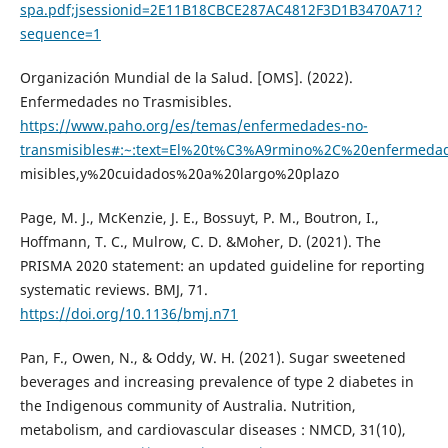
spa.pdf;jsessionid=2E11B18CBCE287AC4812F3D1B3470A71?
sequence=1
Organización Mundial de la Salud. [OMS]. (2022).
Enfermedades no Trasmisibles.
https://www.paho.org/es/temas/enfermedades-no-
transmisibles#:~:text=El%20t%C3%A9rmino%2C%20enfermed
misibles,y%20cuidados%20a%20largo%20plazo
Page, M. J., McKenzie, J. E., Bossuyt, P. M., Boutron, I.,
Hoffmann, T. C., Mulrow, C. D. &Moher, D. (2021). The
PRISMA 2020 statement: an updated guideline for reporting
systematic reviews. BMJ, 71.
https://doi.org/10.1136/bmj.n71
Pan, F., Owen, N., & Oddy, W. H. (2021). Sugar sweetened
beverages and increasing prevalence of type 2 diabetes in
the Indigenous community of Australia. Nutrition,
metabolism, and cardiovascular diseases : NMCD, 31(10),