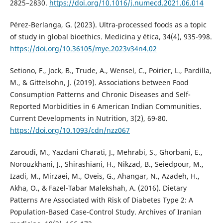
2825–2830.
https://doi.org/10.1016/j.numecd.2021.06.014
Pérez-Berlanga, G. (2023). Ultra-processed foods as a topic
of study in global bioethics. Medicina y ética, 34(4), 935-998.
https://doi.org/10.36105/mye.2023v34n4.02
Setiono, F., Jock, B., Trude, A., Wensel, C., Poirier, L., Pardilla,
M., & Gittelsohn, J. (2019). Associations between Food
Consumption Patterns and Chronic Diseases and Self-
Reported Morbidities in 6 American Indian Communities.
Current Developments in Nutrition, 3(2), 69-80.
https://doi.org/10.1093/cdn/nzz067
Zaroudi, M., Yazdani Charati, J., Mehrabi, S., Ghorbani, E.,
Norouzkhani, J., Shirashiani, H., Nikzad, B., Seiedpour, M.,
Izadi, M., Mirzaei, M., Oveis, G., Ahangar, N., Azadeh, H.,
Akha, O., & Fazel-Tabar Malekshah, A. (2016). Dietary
Patterns Are Associated with Risk of Diabetes Type 2: A
Population-Based Case-Control Study. Archives of Iranian