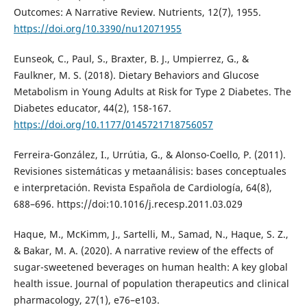
Outcomes: A Narrative Review. Nutrients, 12(7), 1955.
https://doi.org/10.3390/nu12071955
Eunseok, C., Paul, S., Braxter, B. J., Umpierrez, G., &
Faulkner, M. S. (2018). Dietary Behaviors and Glucose
Metabolism in Young Adults at Risk for Type 2 Diabetes. The
Diabetes educator, 44(2), 158-167.
https://doi.org/10.1177/0145721718756057
Ferreira-González, I., Urrútia, G., & Alonso-Coello, P. (2011).
Revisiones sistemáticas y metaanálisis: bases conceptuales
e interpretación. Revista Española de Cardiología, 64(8),
688–696. https://doi:10.1016/j.recesp.2011.03.029
Haque, M., McKimm, J., Sartelli, M., Samad, N., Haque, S. Z.,
& Bakar, M. A. (2020). A narrative review of the effects of
sugar-sweetened beverages on human health: A key global
health issue. Journal of population therapeutics and clinical
pharmacology, 27(1), e76–e103.