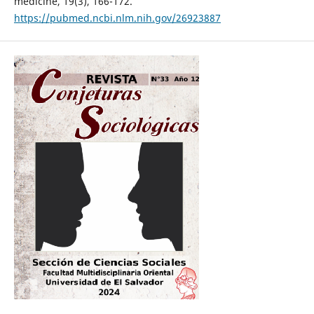
medicine, 19(3), 166-172.
https://pubmed.ncbi.nlm.nih.gov/26923887