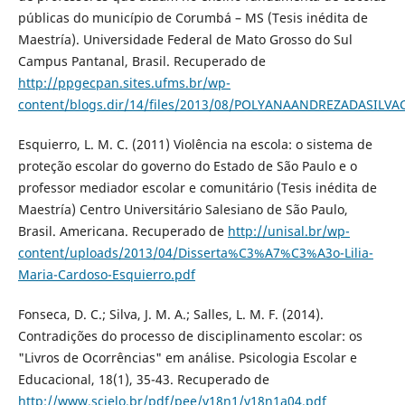
públicas do município de Corumbá – MS (Tesis inédita de
Maestría). Universidade Federal de Mato Grosso do Sul
Campus Pantanal, Brasil. Recuperado de
http://ppgecpan.sites.ufms.br/wp-
content/blogs.dir/14/files/2013/08/POLYANAANDREZADASILVA
Esquierro, L. M. C. (2011) Violência na escola: o sistema de
proteção escolar do governo do Estado de São Paulo e o
professor mediador escolar e comunitário (Tesis inédita de
Maestría) Centro Universitário Salesiano de São Paulo,
Brasil. Americana. Recuperado de
http://unisal.br/wp-
content/uploads/2013/04/Disserta%C3%A7%C3%A3o-Lilia-
Maria-Cardoso-Esquierro.pdf
Fonseca, D. C.; Silva, J. M. A.; Salles, L. M. F. (2014).
Contradições do processo de disciplinamento escolar: os
"Livros de Ocorrências" em análise. Psicologia Escolar e
Educacional, 18(1), 35-43. Recuperado de
http://www.scielo.br/pdf/pee/v18n1/v18n1a04.pdf