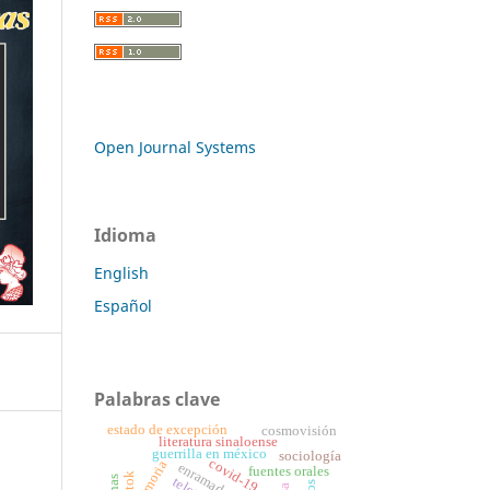
Open Journal Systems
Idioma
English
Español
Palabras clave
estado de excepción
cosmovisión
literatura sinaloense
guerrilla en méxico
sociología
covid-19
memoria
enramada
fuentes orales
tiktok