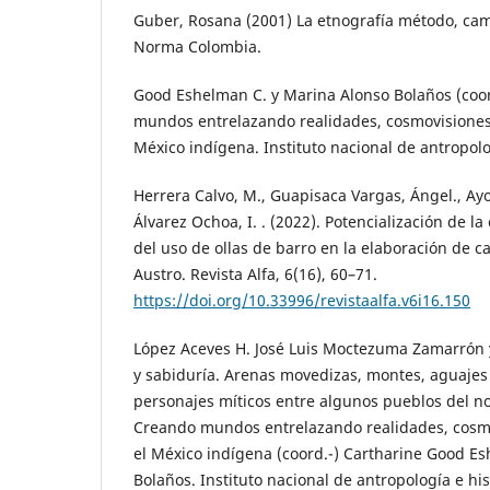
Guber, Rosana (2001) La etnografía método, camp
Norma Colombia.
Good Eshelman C. y Marina Alonso Bolaños (coo
mundos entrelazando realidades, cosmovisiones 
México indígena. Instituto nacional de antropolo
Herrera Calvo, M., Guapisaca Vargas, Ángel., Ay
Álvarez Ochoa, I. . (2022). Potencialización de la 
del uso de ollas de barro en la elaboración de ca
Austro. Revista Alfa, 6(16), 60–71.
https://doi.org/10.33996/revistaalfa.v6i16.150
López Aceves H. José Luis Moctezuma Zamarrón y
y sabiduría. Arenas movedizas, montes, aguajes 
personajes míticos entre algunos pueblos del n
Creando mundos entrelazando realidades, cosmo
el México indígena (coord.-) Cartharine Good E
Bolaños. Instituto nacional de antropología e his