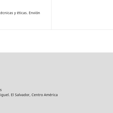
écnicas y éticas. Envión
s
iguel. El Salvador, Centro América