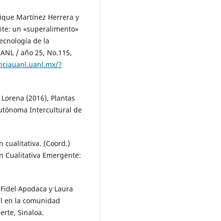
ique Martínez Herrera y
ite: un «superalimento»
tecnología de la
ANL / año 25, No.115,
enciauanl.uanl.mx/?
Lorena (2016), Plantas
utónoma Intercultural de
n cualitativa. (Coord.)
ón Cualitativa Emergente:
 Fidel Apodaca y Laura
al en la comunidad
erte, Sinaloa.