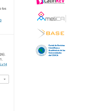
o los
0
26).
1.
S.v14