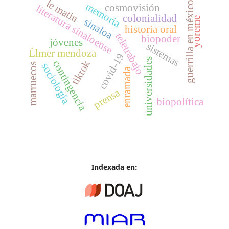
le matin
guerrilla en méxico
memoria
cosmovisión
literatura sinaloense
colonialidad
yoreme
sinaloa
historia oral
teletrabajo
biopoder
jóvenes
sistemas
Élmer mendoza
covid-19
universidades
contingencia
tiktok
sociología
marruecos
enramada
prensa
biopolítica
Indexada en: