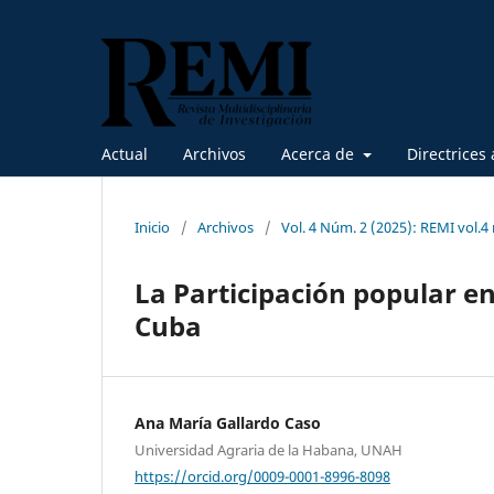
Actual
Archivos
Acerca de
Directrices 
Inicio
/
Archivos
/
Vol. 4 Núm. 2 (2025): REMI vol.4
La Participación popular en
Cuba
Ana María Gallardo Caso
Universidad Agraria de la Habana, UNAH
https://orcid.org/0009-0001-8996-8098