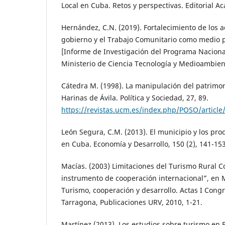
Local en Cuba. Retos y perspectivas. Editorial A
Hernández, C.N. (2019). Fortalecimiento de los a
gobierno y el Trabajo Comunitario como medio pa
[Informe de Investigación del Programa Nacional
Ministerio de Ciencia Tecnología y Medioambien
Cátedra M. (1998). La manipulación del patrimoni
Harinas de Ávila. Política y Sociedad, 27, 89.
https://revistas.ucm.es/index.php/POSO/artic
León Segura, C.M. (2013). El municipio y los proc
en Cuba. Economía y Desarrollo, 150 (2), 141-153
Macías. (2003) Limitaciones del Turismo Rural 
instrumento de cooperación internacional”, en M
Turismo, cooperación y desarrollo. Actas I Con
Tarragona, Publicaciones URV, 2010, 1-21.
Martínez (2013). Los estudios sobre turismo en