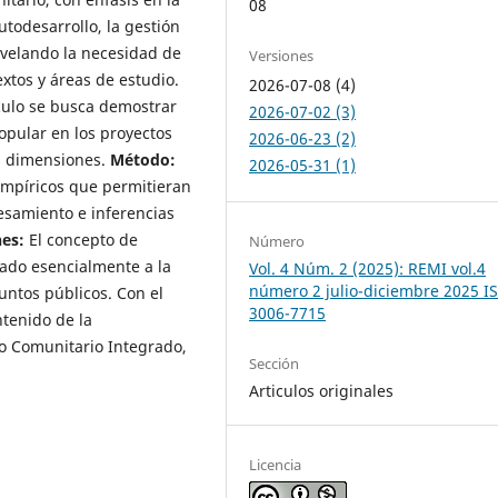
08
utodesarrollo, la gestión
Develando la necesidad de
Versiones
xtos y áreas de estudio.
2026-07-08 (4)
culo se busca demostrar
2026-07-02 (3)
opular en los proyectos
2026-06-23 (2)
s dimensiones.
Método:
2026-05-31 (1)
empíricos que permitieran
cesamiento e inferencias
nes:
El concepto de
Número
gado esencialmente a la
Vol. 4 Núm. 2 (2025): REMI vol.4
número 2 julio-diciembre 2025 I
untos públicos. Con el
3006-7715
ntenido de la
jo Comunitario Integrado,
Sección
Articulos originales
Licencia