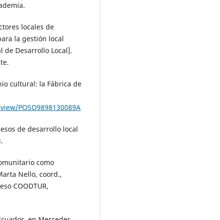
cademia.
ctores locales de
ra la gestión local
 de Desarrollo Local].
te.
o cultural: la Fábrica de
le/view/POSO9898130089A
esos de desarrollo local
.
Comunitario como
arta Nello, coord.,
greso COODTUR,
 Ecuador, en Mercedes