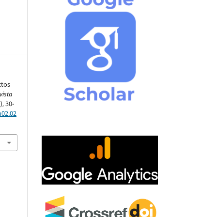
ctos
vista
), 30-
n02.02