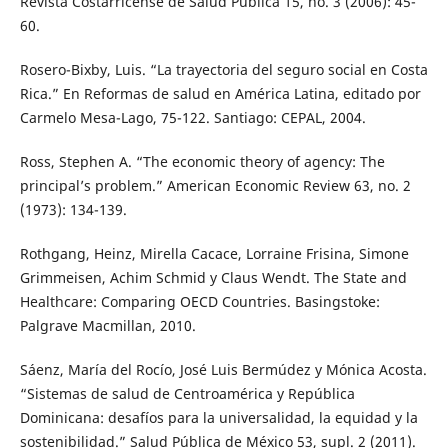
Revista Costarricense de Salud Pública 15, no. 3 (2006): 45-
60.
Rosero-Bixby, Luis. “La trayectoria del seguro social en Costa
Rica.” En Reformas de salud en América Latina, editado por
Carmelo Mesa-Lago, 75-122. Santiago: CEPAL, 2004.
Ross, Stephen A. “The economic theory of agency: The
principal’s problem.” American Economic Review 63, no. 2
(1973): 134-139.
Rothgang, Heinz, Mirella Cacace, Lorraine Frisina, Simone
Grimmeisen, Achim Schmid y Claus Wendt. The State and
Healthcare: Comparing OECD Countries. Basingstoke:
Palgrave Macmillan, 2010.
Sáenz, María del Rocío, José Luis Bermúdez y Mónica Acosta.
“Sistemas de salud de Centroamérica y República
Dominicana: desafíos para la universalidad, la equidad y la
sostenibilidad.” Salud Pública de México 53, supl. 2 (2011).