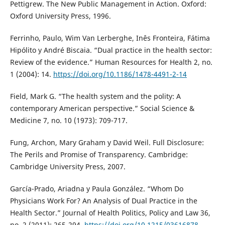
Pettigrew. The New Public Management in Action. Oxford:
Oxford University Press, 1996.
Ferrinho, Paulo, Wim Van Lerberghe, Inês Fronteira, Fátima
Hipólito y André Biscaia. “Dual practice in the health sector:
Review of the evidence.” Human Resources for Health 2, no.
1 (2004): 14.
https://doi.org/10.1186/1478-4491-2-14
Field, Mark G. “The health system and the polity: A
contemporary American perspective.” Social Science &
Medicine 7, no. 10 (1973): 709-717.
Fung, Archon, Mary Graham y David Weil. Full Disclosure:
The Perils and Promise of Transparency. Cambridge:
Cambridge University Press, 2007.
García-Prado, Ariadna y Paula González. “Whom Do
Physicians Work For? An Analysis of Dual Practice in the
Health Sector.” Journal of Health Politics, Policy and Law 36,
no. 2 (2011): 265-294.
https://doi.org/10.1215/03616878-