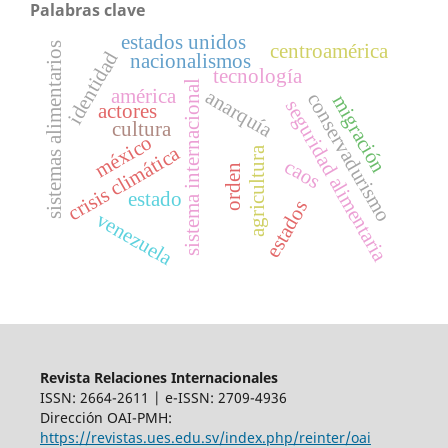
Palabras clave
estados unidos
sistemas alimentarios
centroamérica
identidad
nacionalismos
tecnología
sistema internacional
américa
anarquía
conservadurismo
migración
seguridad alimentaria
actores
cultura
méxico
crisis climática
agricultura
caos
orden
estado
estados
venezuela
Revista Relaciones Internacionales
ISSN: 2664-2611 | e-ISSN: 2709-4936
Dirección OAI-PMH:
https://revistas.ues.edu.sv/index.php/reinter/oai