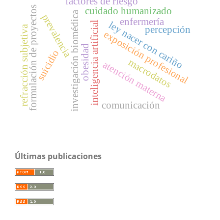
factores de riesgo
formulación de proyectos
cuidado humanizado
investigación biomédica
prevalencia
enfermería
ley nacer con cariño
inteligencia artificial
refracción subjetiva
percepción
exposición profesional
obesidad
suicidio
macrodatos
atención materna
comunicación
Últimas publicaciones