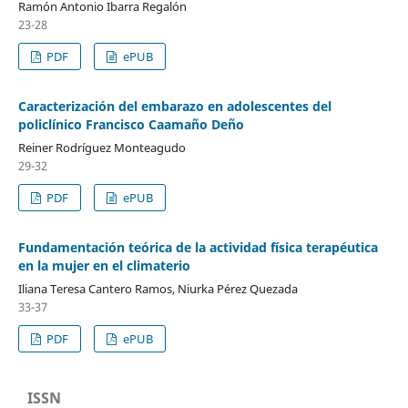
Ramón Antonio Ibarra Regalón
23-28
PDF
ePUB
Caracterización del embarazo en adolescentes del
policlínico Francisco Caamaño Deño
Reiner Rodríguez Monteagudo
29-32
PDF
ePUB
Fundamentación teórica de la actividad física terapéutica
en la mujer en el climaterio
Iliana Teresa Cantero Ramos, Niurka Pérez Quezada
33-37
PDF
ePUB
ISSN