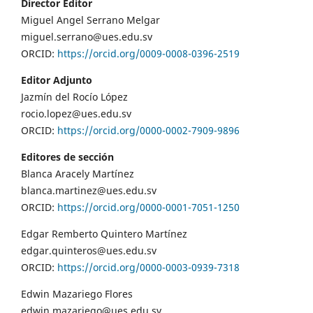
Director Editor
Miguel Angel Serrano Melgar
miguel.serrano@ues.edu.sv
ORCID:
https://orcid.org/0009-0008-0396-2519
Editor Adjunto
Jazmín del Rocío López
rocio.lopez@ues.edu.sv
ORCID:
https://orcid.org/0000-0002-7909-9896
Editores de sección
Blanca Aracely Martínez
blanca.martinez@ues.edu.sv
ORCID:
https://orcid.org/0000-0001-7051-1250
Edgar Remberto Quintero Martínez
edgar.quinteros@ues.edu.sv
ORCID:
https://orcid.org/0000-0003-0939-7318
Edwin Mazariego Flores
edwin.mazariego@ues.edu.sv