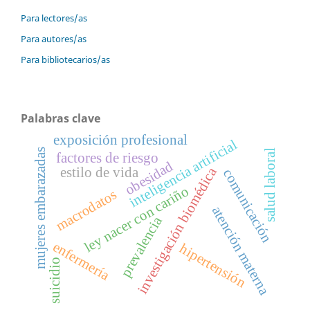
Para lectores/as
Para autores/as
Para bibliotecarios/as
Palabras clave
exposición profesional
inteligencia artificial
mujeres embarazadas
salud laboral
factores de riesgo
obesidad
investigación biomédica
estilo de vida
comunicación
ley nacer con cariño
macrodatos
atención materna
prevalencia
enfermería
hipertensión
suicidio