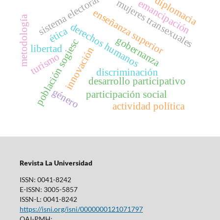
sistema electoral
diplomacia
mujeres transexuales
emancipación
enseñanza superior
metodología
derechos humanos
ética
gobernanza
población sogiesc
libertad
innovación
turismo
discriminación
desarrollo participativo
género
participación social
actividad política
Revista La Universidad
ISSN: 0041-8242
E-ISSN: 3005-5857
ISSN-L: 0041-8242
https://isni.org/isni/0000000121071797
OAI-PMH: