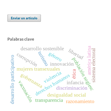
Enviar un artículo
Palabras clave
américa latina
desarrollo sostenible
libertad
sistema electoral
turismo
género
corrupción
desarrollo participativo
población sogiesc
innovación
mujeres transexuales
ética
violencia
gobernanza
derechos humanos
vacunación
infancia
discriminación
desigualdad social
transparencia
razonamiento