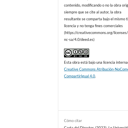
contenido, modificando o no la obra orig
siempre que se cite al autor, la obra
resultante se comparta bajo el mismo t
licencia y no tenga fines comerciales
(https://creativecommons.org/licenses
nc-sa/4.0/deed.es)
Esta obra está bajo una licencia interna
Creative Commons Atribución-NoCome
CompartirIgual 4.0
.
Cómo citar
Carta del Director. (2023).
La Universi