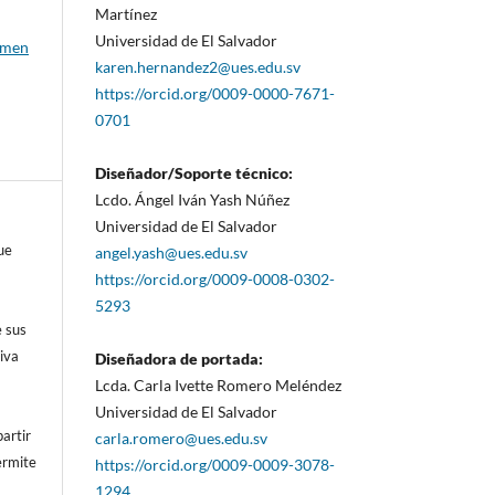
Martínez
Universidad de El Salvador
umen
karen.hernandez2@ues.edu.sv
https://orcid.org/0009-0000-7671-
0701
Diseñador/Soporte técnico:
Lcdo. Ángel Iván Yash Núñez
Universidad de El Salvador
ue
angel.yash@ues.edu.sv
https://orcid.org/0009-0008-0302-
5293
e sus
iva
Diseñadora de portada:
Lcda. Carla Ivette Romero Meléndez
Universidad de El Salvador
artir
carla.romero@ues.edu.sv
ermite
https://orcid.org/0009-0009-3078-
1294