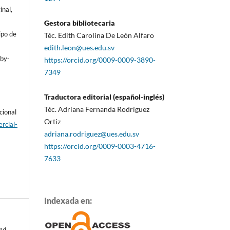
inal,
Gestora bibliotecaria
ipo de
Téc. Edith Carolina De León Alfaro
edith.leon@ues.edu.sv
/by-
https://orcid.org/0009-0009-3890-
7349
Traductora editorial (español-inglés)
Téc. Adriana Fernanda Rodríguez
cional
Ortiz
rcial-
adriana.rodriguez@ues.edu.sv
https://orcid.org/0009-0003-4716-
7633
Indexada en:
dad
,