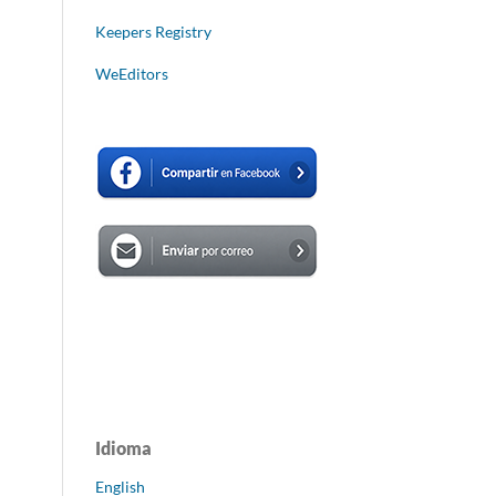
Keepers Registry
WeEditors
Idioma
English