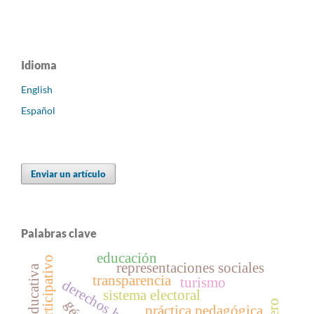
Idioma
English
Español
Enviar un artículo
Palabras clave
educación
representaciones sociales
transparencia
turismo
derechos humanos
sistema electoral
práctica pedagógica