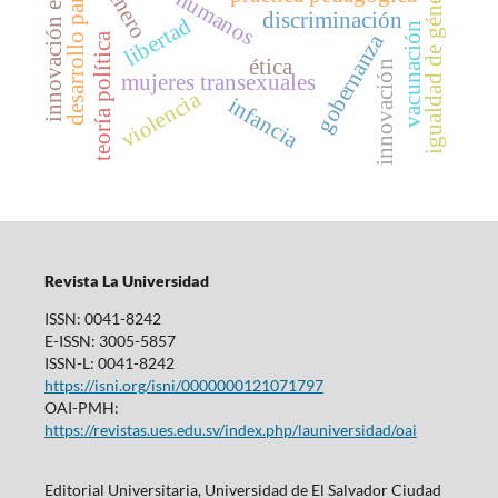
desarrollo participativo
innovación educativa
igualdad de género
género
discriminación
libertad
vacunación
gobernanza
teoría política
ética
innovación
mujeres transexuales
violencia
infancia
Revista La Universidad
ISSN: 0041-8242
E-ISSN: 3005-5857
ISSN-L: 0041-8242
https://isni.org/isni/0000000121071797
OAI-PMH:
https://revistas.ues.edu.sv/index.php/launiversidad/oai
Editorial Universitaria, Universidad de El Salvador Ciudad