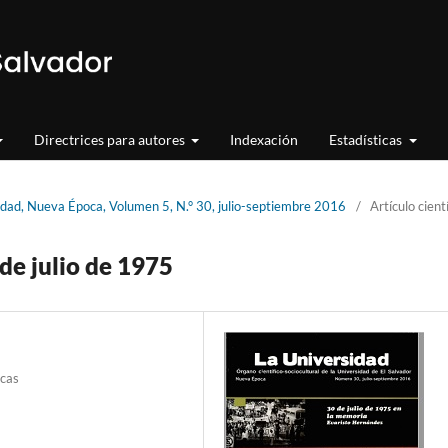
Directrices para autores
Indexación
Estadísticas
idad, Nueva Época, Volumen 5, N.° 30, julio-septiembre 2016
/
Artículo cient
de julio de 1975
icas