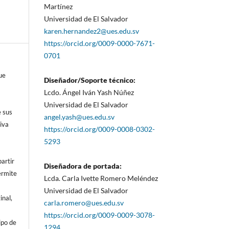
Martínez
Universidad de El Salvador
karen.hernandez2@ues.edu.sv
https://orcid.org/0009-0000-7671-
0701
ue
Diseñador/Soporte técnico:
Lcdo. Ángel Iván Yash Núñez
Universidad de El Salvador
e sus
angel.yash@ues.edu.sv
iva
https://orcid.org/0009-0008-0302-
5293
artir
Diseñadora de portada:
ermite
Lcda. Carla Ivette Romero Meléndez
Universidad de El Salvador
inal,
carla.romero@ues.edu.sv
https://orcid.org/0009-0009-3078-
ipo de
1294