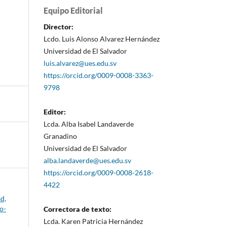
Equipo Editorial
Director:
Lcdo. Luis Alonso Alvarez Hernández
Universidad de El Salvador
luis.alvarez@ues.edu.sv
https://orcid.org/0009-0008-3363-
9798
Editor:
Lcda. Alba Isabel Landaverde
Granadino
Universidad de El Salvador
alba.landaverde@ues.edu.sv
https://orcid.org/0009-0008-2618-
4422
d,
o-
Correctora de texto:
Lcda. Karen Patricia Hernández