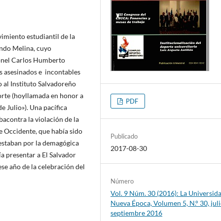
imiento estudiantil de la
ando Melina, cuyo
ronel Carlos Humberto
s asesinados e incontables
o al Instituto Salvadoreño
Norte (hoyllamada en honor a
PDF
e Julio»). Una pacífica
bacontra la violación de la
e Occidente, que había sido
Publicado
testaban por la demagógica
2017-08-30
ía presentar a El Salvador
ese año de la celebración del
Número
Vol. 9 Núm. 30 (2016): La Universida
Nueva Época, Volumen 5, N.° 30, juli
septiembre 2016