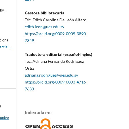
/by-
Gestora bibliotecaria
Téc. Edith Carolina De León Alfaro
edith.leon@ues.edu.sv
https://orcid.org/0009-0009-3890-
cional
7349
rcial-
Traductora editorial (español-inglés)
Téc. Adriana Fernanda Rodríguez
Ortiz
adriana.rodriguez@ues.edu.sv
https://orcid.org/0009-0003-4716-
7633
e
Indexada en:
aunive